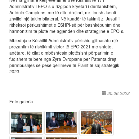
Në margjinat e këtij evenimenti të Këshillit të 171
Administrativ i EPO-s u rizgjodh kryetari i deritanishëm,
António Campinos, me të cilin drejtori, mr. Ibush Jusufi
zhvilloi një takim bilateral. Në kuadër të takimit z. Jusufi i
ritheksoi përkushtimet e ESHPI-së për bashkëpunim dhe
harmonizim të plotë me agjendën dhe strategjinë e EPO-s.
Mbledhja e Këshillit Administrativ përfshiu gjithashtu një
prezantim të rishikimit vjetor të EPO 2021 me shtetet
anëtare, të cilat e mbështesin plotësisht përparimin e
fuqishëm të bërë nga Zyra Evropiane për Patenta drejt
përmbushjes së pesë qëllimeve të Planit të saj strategjik
2023.
30.06.2022
Foto galeria