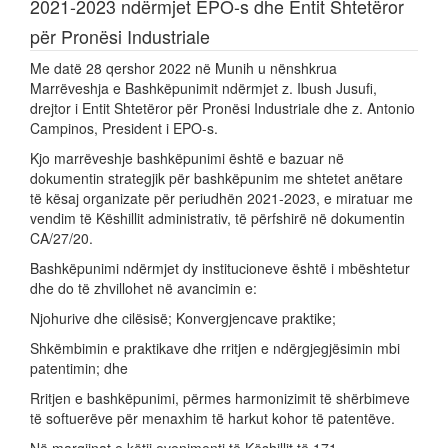
2021-2023 ndërmjet EPO-s dhe Entit Shtetëror
për Pronësi Industriale
Me datë 28 qershor 2022 në Munih u nënshkrua
Marrëveshja e Bashkëpunimit ndërmjet z. Ibush Jusufi,
drejtor i Entit Shtetëror për Pronësi Industriale dhe z. Antonio
Campinos, President i EPO-s.
Kjo marrëveshje bashkëpunimi është e bazuar në
dokumentin strategjik për bashkëpunim me shtetet anëtare
të kësaj organizate për periudhën 2021-2023, e miratuar me
vendim të Këshillit administrativ, të përfshirë në dokumentin
CA/27/20.
Bashkëpunimi ndërmjet dy institucioneve është i mbështetur
dhe do të zhvillohet në avancimin e:
Njohurive dhe cilësisë; Konvergjencave praktike;
Shkëmbimin e praktikave dhe rritjen e ndërgjegjësimin mbi
patentimin; dhe
Rritjen e bashkëpunimi, përmes harmonizimit të shërbimeve
të softuerëve për menaxhim të harkut kohor të patentëve.