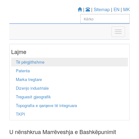
|
|
Sitemap
|
EN
|
MK
Lajme
Të përgjithshme
Patenta
Marka tregtare
Dizenjo industriale
Treguesit gjeografik
Topografia e qarqeve të integruara
TKPI
U nënshkrua Marrëveshja e Bashkëpunimit