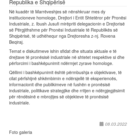
Republika e Shqipërisë
Në kuadër të Marrëveshjes së nënshkruar mes dy
institucioneve homologe, Drejtori i Entit Shtetëror për Pronësi
Industriale, z. Ibush Jusufi mirëpriti delegacionin e Drejtorisë
së Përgjithshme për Pronësi Industriale të Republikës së
Shqipërisë, të udhëhequr nga Drejtoresha z-nj. Rovena
Beqiraj.
Temat e diskutimeve ishin sfidat dhe situata aktuale e të
drejtave të pronësisë industriale në shtetet respektive si dhe
përforcimi i bashkëpunimit ndërmjet zyrave homologe.
Qëllimi i bashkëpunimit është përmbushja e objektivave, të
cilat përfshijnë shkëmbimin e ndërsjellë të eksperiencës,
informacionit dhe publikimeve në fushën e pronësisë
industriale, politikave strategjike dhe rritjen e ndërgjegjësimit
për rëndësinë e mbrojtjes së objekteve të pronësisë
industriale.
08.03.2022
Foto galeria