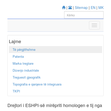
|
|
Sitemap
|
EN
|
MK
Lajme
Të përgjithshme
Patenta
Marka tregtare
Dizenjo industriale
Treguesit gjeografik
Topografia e qarqeve të integruara
TKPI
Drejtori i ESHPI-së mirëpriti homologen e tij nga