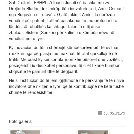
Sot Drejtori I ESHPI-së Ibush Jusufi së bashku me zv.
Drejtorin Blerim Idrizi mirëpritën inovatorin e ri, Amin Osmani
nga Bogovina e Tetovës. Gjatë takimit Aminit iu dorëzua
vendimi për patent, i cili në bashkepunim me profesorin e
lëndës së robotikës ka shfaqur talentin e tij duke
zbuluar: Sistem (Senzor) për kalimin e këmbësorëve në
vendkalimet e tyre.
Ky inovacion do të ju shërbejë këmbësorëve për të evituar
rrezikun nga përplasja me makinat, të cilat qarkullojnë në
trafik. Me çrast ky sensor alarmon këmbësoret dhe vozitësit,
posaçërisht iu dedikohet personave, të cilët I kanë humbur
shqisat e të pamurit dhe të dëgjuarit.
Ne si institucion do të jemi gjithmonë në përkrahje të të rinjve
inovatorë dhe nxitjen e tyre, që të kontribuojnë në këtë fushë
shumë të rëndësishme.
17.02.2022
Foto galeria