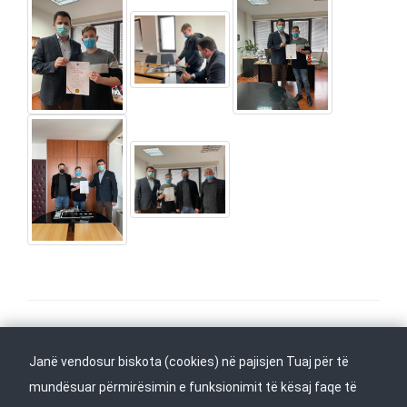
Na ndiqni në
Kthehu në fillim
Janë vendosur biskota (cookies) në pajisjen Tuaj për të
mundësuar përmirësimin e funksionimit të kësaj faqe të