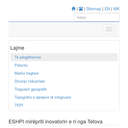
|
|
Sitemap
|
EN
|
MK
Lajme
Të përgjithshme
Patenta
Marka tregtare
Dizenjo industriale
Treguesit gjeografik
Topografia e qarqeve të integruara
TKPI
ESHPI mirëpriti inovatorin e ri nga Tetova