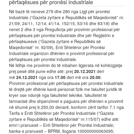
përfaqësues për pronësi industriale
Në bazë të neneve 279 dhe 280 nga Ligji për pronësi
industriale (“Gazeta zyrtare e Republikës së Maqedonisë” nr.
21/09, 24/11, 12/14, 41/14, 152/15, 53/16 dhe 83/18) dhe
nenet 2 dhe 3 nga Rregullorja për provimin profesional për
përfaqësues për pronësi industriale dhe për Regjistrin e
përfaqësuesve (“Gazeta zyrtare e Republikës së
Maqedonisë” nr. 92/09), Enti Shtetëror për Pronësi
Industriale organizon dhënien e provimit profesional për
përfaqësues për pronësi industriale.
Në lidhje me provimin do të mbahen ligjerata në kohëzgjatje
prej pesë ditë pune edhe atë: prej
20.12.2021
deri
më
24.12.2021
nga ora
17.00
deri më ora
20.00
.
Provimin profesional për përfaqësues për pronësi industriale
të drejtë për dhënie kanë personat fizik me fakultet juridik të
kryer ose ndonjë nga fakultetet teknike, fakultetet të
farmacisë dhe shpenzimet e paguara për dhënien e provimit
në shumë prej 6.250,00 denarë, konform zërit tarifor 7.1 nga
Tarifa e Entit Shtetëror për Pronësi Industriale (“Gazeta
zyrtare e Republikës së Maqedonisë” nr.115/07) edhe atë:
emri i pranuesit – Enti Shtetëror për Pronësi Industriale;
banka e pranuesit – BPRM, llogaria 100000000063095;