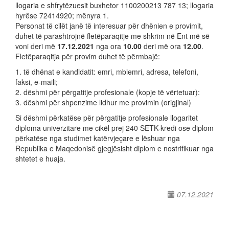
llogaria e shfrytëzuesit buxhetor 1100200213 787 13; llogaria
hyrëse 72414920; mënyra 1.
Personat të cilët janë të interesuar për dhënien e provimit,
duhet të parashtrojnë fletëparaqitje me shkrim në Ent më së
voni deri më
17.12.2021
nga ora
10.00
deri më ora
12.00
.
Fletëparaqitja për provim duhet të përmbajë:
1. të dhënat e kandidatit: emri, mbiemri, adresa, telefoni,
faksi, e-maili;
2. dëshmi për përgatitje profesionale (kopje të vërtetuar):
3. dëshmi për shpenzime lidhur me provimin (origjinal)
Si dëshmi përkatëse për përgatitje profesionale llogaritet
diploma univerzitare me cikël prej 240 SETK-kredi ose diplom
përkatëse nga studimet katërvjeçare e lëshuar nga
Republika e Maqedonisë gjegjësisht diplom e nostrifikuar nga
shtetet e huaja.
07.12.2021