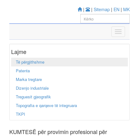
|
|
Sitemap
|
EN
|
MK
Lajme
Të përgjithshme
Patenta
Marka tregtare
Dizenjo industriale
Treguesit gjeografik
Topografia e qarqeve të integruara
TKPI
KUMTESË për provimin profesional për