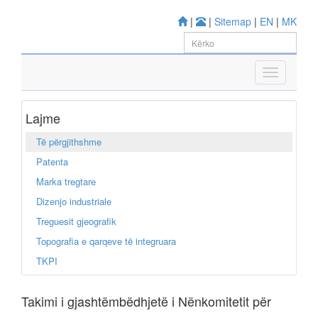
|
|
Sitemap
|
EN
|
MK
Lajme
Të përgjithshme
Patenta
Marka tregtare
Dizenjo industriale
Treguesit gjeografik
Topografia e qarqeve të integruara
TKPI
Takimi i gjashtëmbëdhjetë i Nënkomitetit për