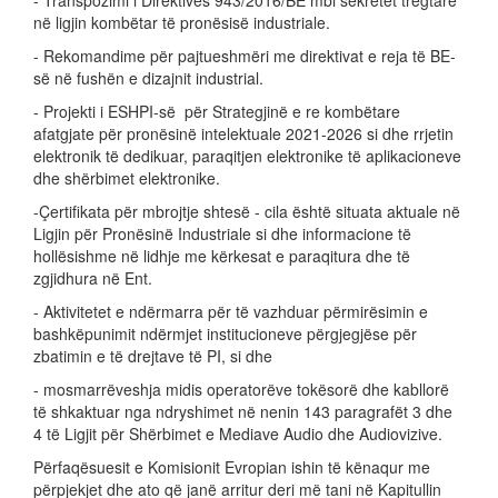
- Transpozimi i Direktivës 943/2016/BE mbi sekretet tregtare
në ligjin kombëtar të pronësisë industriale.
- Rekomandime për pajtueshmëri me direktivat e reja të BE-
së në fushën e dizajnit industrial.
- Projekti i ESHPI-së për Strategjinë e re kombëtare
afatgjate për pronësinë intelektuale 2021-2026 si dhe rrjetin
elektronik të dedikuar, paraqitjen elektronike të aplikacioneve
dhe shërbimet elektronike.
-Çertifikata për mbrojtje shtesë - cila është situata aktuale në
Ligjin për Pronësinë Industriale si dhe informacione të
hollësishme në lidhje me kërkesat e paraqitura dhe të
zgjidhura në Ent.
- Aktivitetet e ndërmarra për të vazhduar përmirësimin e
bashkëpunimit ndërmjet institucioneve përgjegjëse për
zbatimin e të drejtave të PI, si dhe
- mosmarrëveshja midis operatorëve tokësorë dhe kabllorë
të shkaktuar nga ndryshimet në nenin 143 paragrafët 3 dhe
4 të Ligjit për Shërbimet e Mediave Audio dhe Audiovizive.
Përfaqësuesit e Komisionit Evropian ishin të kënaqur me
përpjekjet dhe ato që janë arritur deri më tani në Kapitullin