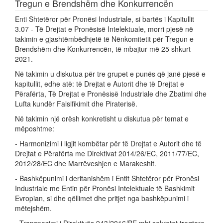
Tregun e Brendshëm dhe Konkurrencën
Enti Shtetëror për Pronësi Industriale, si bartës i Kapitullit
3.07 - Të Drejtat e Pronësisë Intelektuale, morri pjesë në
takimin e gjashtëmbëdhjetë të Nënkomitetit për Tregun e
Brendshëm dhe Konkurrencën, të mbajtur më 25 shkurt
2021.
Në takimin u diskutua për tre grupet e punës që janë pjesë e
kapitullit, edhe atë: të Drejtat e Autorit dhe të Drejtat e
Përafërta, Të Drejtat e Pronësisë Industriale dhe Zbatimi dhe
Lufta kundër Falsifikimit dhe Piraterisë.
Në takimin një orësh konkretisht u diskutua për temat e
mëposhtme:
- Harmonizimi i ligjit kombëtar për të Drejtat e Autorit dhe të
Drejtat e Përafërta me Direktivat 2014/26/EC, 2011/77/EC,
2012/28/EC dhe Marrëveshjen e Marakeshit.
- Bashkëpunimi i deritanishëm i Entit Shtetëror për Pronësi
Industriale me Entin për Pronësi Intelektuale të Bashkimit
Evropian, si dhe qëllimet dhe pritjet nga bashkëpunimi i
mëtejshëm.