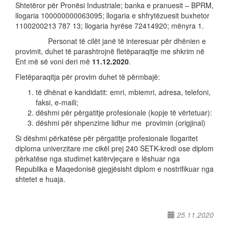
Shtetëror për Pronësi Industriale; banka e pranuesit – BPRM,
llogaria 100000000063095; llogaria e shfrytëzuesit buxhetor
1100200213 787 13; llogaria hyrëse 72414920; mënyra 1.
Personat të cilët janë të interesuar për dhënien e
provimit, duhet të parashtrojnë fletëparaqitje me shkrim në
Ent më së voni deri më
11
.
12
.2020
.
Fletëparaqitja për provim duhet të përmbajë:
të dhënat e kandidatit: emri, mbiemri, adresa, telefoni,
faksi, e-maili;
dëshmi për përgatitje profesionale (kopje të vërtetuar):
dëshmi për shpenzime lidhur me provimin (origjinal)
Si dëshmi përkatëse për përgatitje profesionale llogaritet
diploma univerzitare me cikël prej 240 SETK-kredi ose diplom
përkatëse nga studimet katërvjeçare e lëshuar nga
Republika e Maqedonisë gjegjësisht diplom e nostrifikuar nga
shtetet e huaja.
25.11.2020