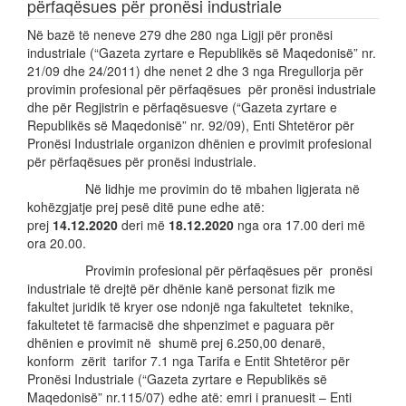
përfaqësues për pronësi industriale
Në bazë të neneve 279 dhe 280 nga Ligji për pronësi
industriale (“Gazeta zyrtare e Republikës së Maqedonisë” nr.
21/09 dhe 24/2011) dhe nenet 2 dhe 3 nga Rregullorja për
provimin profesional për përfaqësues për pronësi industriale
dhe për Regjistrin e përfaqësuesve (“Gazeta zyrtare e
Republikës së Maqedonisë” nr. 92/09), Enti Shtetëror për
Pronësi Industriale
organizon dhënien e provimit profesional
për përfaqësues për pronësi industriale.
Në lidhje me provimin do të mbahen ligjerata në
kohëzgjatje prej pesë ditë pune edhe atë:
prej
14
.
12.
2020
deri më
18.
12
.2020
nga ora 17.00 deri më
ora 20.00.
Provimin profesional për përfaqësues për pronësi
industriale të drejtë për dhënie kanë personat fizik me
fakultet juridik të kryer ose ndonjë nga fakultetet teknike,
fakultetet të farmacisë dhe shpenzimet e paguara për
dhënien e provimit në shumë prej 6.250,00 denarë,
konform zërit tarifor 7.1 nga Tarifa e Entit Shtetëror për
Pronësi Industriale (“Gazeta zyrtare e Republikës së
Maqedonisë” nr.115/07) edhe atë: emri i pranuesit – Enti