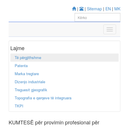
|
|
Sitemap
|
EN
|
MK
Lajme
Të përgjithshme
Patenta
Marka tregtare
Dizenjo industriale
Treguesit gjeografik
Topografia e qarqeve të integruara
TKPI
KUMTESË për provimin profesional për