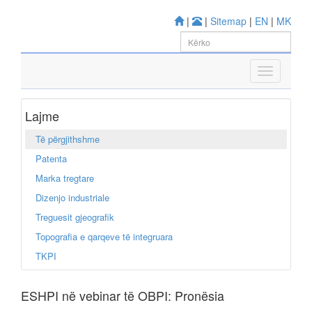
|
|
Sitemap
|
EN
|
MK
Lajme
Të përgjithshme
Patenta
Marka tregtare
Dizenjo industriale
Treguesit gjeografik
Topografia e qarqeve të integruara
TKPI
ESHPI në vebinar të OBPI: Pronësia