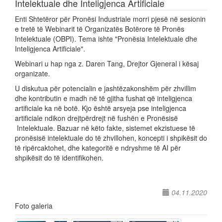
Intelektuale dhe Inteligjenca Artificiale
Enti Shtetëror për Pronësi Industriale morri pjesë në sesionin
e tretë të Webinarit të Organizatës Botërore të Pronës
Intelektuale (OBPI). Tema ishte "Pronësia Intelektuale dhe
Inteligjenca Artificiale".
Webinari u hap nga z. Daren Tang, Drejtor Gjeneral i kësaj
organizate.
U diskutua për potencialin e jashtëzakonshëm për zhvillim
dhe kontributin e madh në të gjitha fushat që inteligjenca
artificiale ka në botë. Kjo është arsyeja pse inteligjenca
artificiale ndikon drejtpërdrejt në fushën e Pronësisë
Intelektuale. Bazuar në këto fakte, sistemet ekzistuese të
pronësisë intelektuale do të zhvillohen, koncepti i shpikësit do
të ripërcaktohet, dhe kategoritë e ndryshme të AI për
shpikësit do të identifikohen.
04.11.2020
Foto galeria