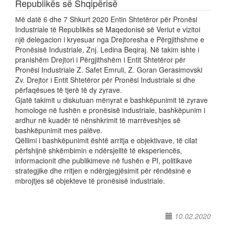
Republikës së Shqipërisë
Мë datë 6 dhe 7 Shkurt 2020 Entin Shtetëror për Pronësi
Industriale të Republikës së Maqedonisë së Veriut e vizitoi
një delegacion i kryesuar nga Drejtoresha e Përgjithshme e
Pronësisë Industriale, Znj. Ledina Beqiraj. Në takim ishte i
pranishëm Drejtori i Përgjithshëm i Entit Shtetëror për
Pronësi Industriale Z. Safet Emruli, Z. Goran Gerasimovski
Zv. Drejtor i Entit Shtetëror për Pronësi Industriale si dhe
përfaqësues të tjerë të dy zyrave.
Gjatë takimit u diskutuan mënyrat e bashkëpunimit të zyrave
homologe në fushën e pronësisë industriale, bashkëpunim i
ardhur në kuadër të nënshkrimit të marrëveshjes së
bashkëpunimit mes palëve.
Qëllimi i bashkëpunimit është arritja e objektivave, të cilat
përfshijnë shkëmbimin e ndërsjelltë të eksperiencës,
informacionit dhe publikimeve në fushën e PI, politikave
strategjike dhe rritjen e ndërgjegjësimit për rëndësinë e
mbrojtjes së objekteve të pronësisë industriale.
10.02.2020