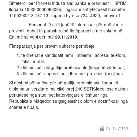
Shtetëror për Pronësi Industriale; banka e pranuesit – BPRM,
llogaria 100000000063095; llogaria e shfrytëzuesit buxhetor
1100200213 787 13; llogaria hyrëse 72414920; mënyra 1.
Personat të cilët janë të interesuar për dhënien e
provimit, duhet të parashtrojnë fletëparaqitje me shkrim në
Ent më së voni deri më
2
9.
11
.20
1
9
.
Fletëparaqitja për provim duhet të përmbajë:
të dhënat e kandidatit: emri, mbiemri, adresa, telefoni,
faksi, e-maili;
dëshmi për përgatitje profesionale (kopje të vërtetuar):
dëshmi për shpenzime lidhur me provimin (origjinal)
Si dëshmi përkatëse për përgatitje profesionale llogaritet
diploma univerzitare me cikël prej 240 SETK-kredi ose diplom
përkatëse nga studimet katërvjeçare e lëshuar nga
Republika e Maqedonisë gjegjësisht diplom e nostrifikuar nga
shtetet e huaja.
21.11.2019