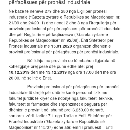
përfaqësues për pronësi industriale
Në bazë të neneve 279 dhe 280 nga Ligji për pronësi
industriale (“Gazeta zyrtare e Republikës së Maqedonisë” nr.
21/09 dhe 24/2011) dhe nenet 2 dhe 3 nga Rregullorja për
provimin profesional për përfaqësues për pronësi industriale
dhe për Regjistrin e përfaqësuesve (“Gazeta zyrtare e
Republikës së Maqedonisë” nr. 92/09), Enti Shtetëror për
Pronësi Industriale më
1
5.
01
.2020
organizon dhënien e
provimit profesional për përfaqësues për pronësi industriale.
Në lidhje me provimin do të mbahen ligjerata në
kohëzgjatje prej pesë ditë pune edhe atë: prej
10
.
12.
20
1
9
deri më
13.
12
.20
1
9
nga ora 17.00 deri më ora
20.00, në selinë e Entit.
Provimin profesional për përfaqësues për pronësi
industriale të drejtë për dhënie kanë personat fizik me
fakultet juridik të kryer ose ndonjë nga fakultetet teknike,
fakultetet të farmacisë dhe shpenzimet e paguara për
dhënien e provimit në shumë prej 6.250,00 denarë,
konform zërit tarifor 7.1 nga Tarifa e Entit Shtetëror për
Pronësi Industriale (“Gazeta zyrtare e Republikës së
Maqedonisë” nr.115/07) edhe atë: emri i pranuesit – Enti