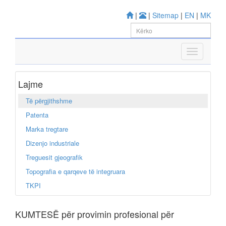
|
|
Sitemap
|
EN
|
MK
Lajme
Të përgjithshme
Patenta
Marka tregtare
Dizenjo industriale
Treguesit gjeografik
Topografia e qarqeve të integruara
TKPI
KUMTESË për provimin profesional për