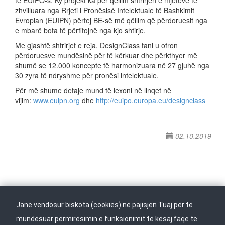
të EUIPO-s. Ky projekt ka për qëllim shtrirjen e mjeteve të
zhvilluara nga Rrjeti i Pronësisë Intelektuale të Bashkimit
Evropian (EUIPN) përtej BE-së më qëllim që përdoruesit nga
e mbarë bota të përfitojnë nga kjo shtirje.
Me gjashtë shtrirjet e reja, DesignClass tani u ofron
përdoruesve mundësinë për të kërkuar dhe përkthyer më
shumë se 12.000 koncepte të harmonizuara në 27 gjuhë nga
30 zyra të ndryshme për pronësi intelektuale.
Për më shume detaje mund të lexoni në linqet në
vijim:
www.euipn.org
dhe
http://euipo.europa.eu/designclass
02.10.2019
Na ndiqni në
Janë vendosur biskota (cookies) në pajisjen Tuaj për të
Kthehu në fillim
mundësuar përmirësimin e funksionimit të kësaj faqe të