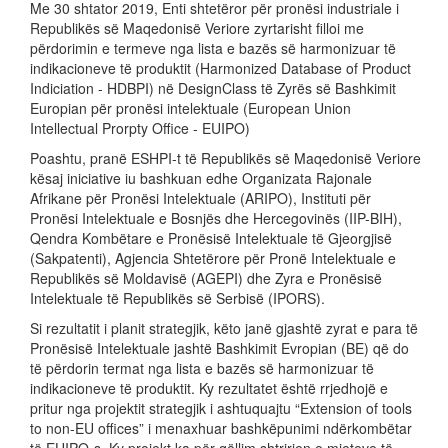
Me 30 shtator 2019, Enti shtetëror për pronësi industriale i
Republikës së Maqedonisë Veriore zyrtarisht filloi me
përdorimin e termeve nga lista e bazës së harmonizuar të
indikacioneve të produktit (Harmonized Database of Product
Indiciation - HDBPI) në DesignClass të Zyrës së Bashkimit
Europian për pronësi intelektuale (European Union
Intellectual Prorpty Office - EUIPO)
Poashtu, pranë ESHPI-t të Republikës së Maqedonisë Veriore
kësaj iniciative iu bashkuan edhe Organizata Rajonale
Afrikane për Pronësi Intelektuale (ARIPO), Instituti për
Pronësi Intelektuale e Bosnjës dhe Hercegovinës (IIP-BIH),
Qendra Kombëtare e Pronësisë Intelektuale të Gjeorgjisë
(Sakpatenti), Agjencia Shtetërore për Pronë Intelektuale e
Republikës së Moldavisë (AGEPI) dhe Zyra e Pronësisë
Intelektuale të Republikës së Serbisë (IPORS).
Si rezultatit i planit strategjik, këto janë gjashtë zyrat e para të
Pronësisë Intelektuale jashtë Bashkimit Evropian (BE) që do
të përdorin termat nga lista e bazës së harmonizuar të
indikacioneve të produktit. Ky rezultatet është rrjedhojë e
pritur nga projektit strategjik i ashtuquajtu “Extension of tools
to non-EU offices” i menaxhuar bashkëpunimi ndërkombëtar