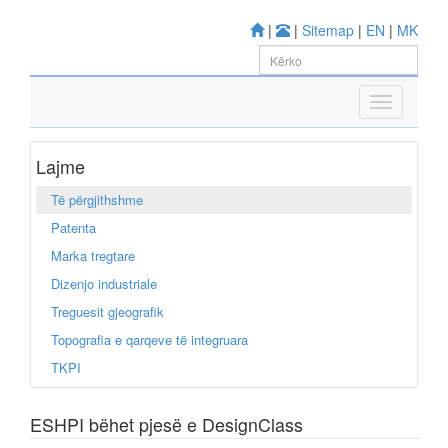
|
|
Sitemap
|
EN
|
MK
Lajme
Të përgjithshme
Patenta
Marka tregtare
Dizenjo industriale
Treguesit gjeografik
Topografia e qarqeve të integruara
TKPI
ESHPI bëhet pjesë e DesignClass