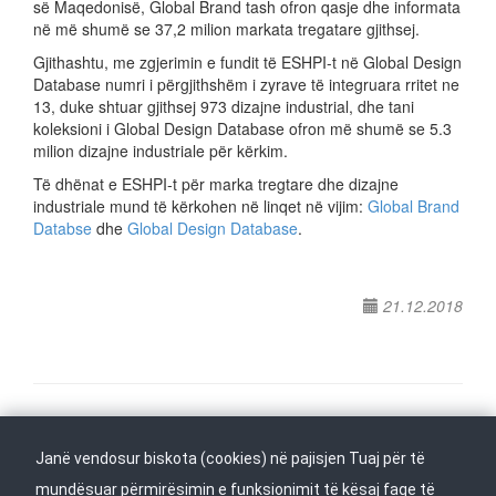
së Maqedonisë, Global Brand tash ofron qasje dhe informata
në më shumë se 37,2 milion markata tregatare gjithsej.
Gjithashtu, me zgjerimin e fundit të ESHPI-t në Global Design
Database numri i përgjithshëm i zyrave të integruara rritet ne
13, duke shtuar gjithsej 973 dizajne industrial, dhe tani
koleksioni i Global Design Database ofron më shumë se 5.3
milion dizajne industriale për kërkim.
Të dhënat e ESHPI-t për marka tregtare dhe dizajne
industriale mund të kërkohen në linqet në vijim:
Global Brand
Databse
dhe
Global Design Database
.
21.12.2018
Na ndiqni në
Janë vendosur biskota (cookies) në pajisjen Tuaj për të
Kthehu në fillim
mundësuar përmirësimin e funksionimit të kësaj faqe të