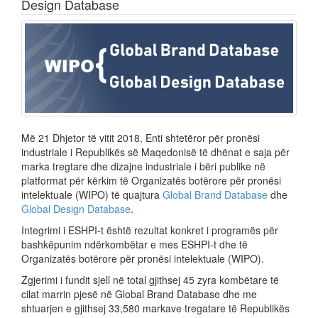
Design Database
Më 21 Dhjetor të vitit 2018, Enti shtetëror për pronësi
industriale i Republikës së Maqedonisë të dhënat e saja për
marka tregtare dhe dizajne industriale i bëri publike në
platformat për kërkim të Organizatës botërore për pronësi
intelektuale (WIPO) të quajtura
Global Brand Database
dhe
Global Design Database
.
Integrimi i ESHPI-t është rezultat konkret i programës për
bashkëpunim ndërkombëtar e mes ESHPI-t dhe të
Organizatës botërore për pronësi intelektuale (WIPO).
Zgjerimi i fundit sjell në total gjithsej 45 zyra kombëtare të
cilat marrin pjesë në Global Brand Database dhe me
shtuarjen e gjithsej 33,580 markave tregatare të Republikës