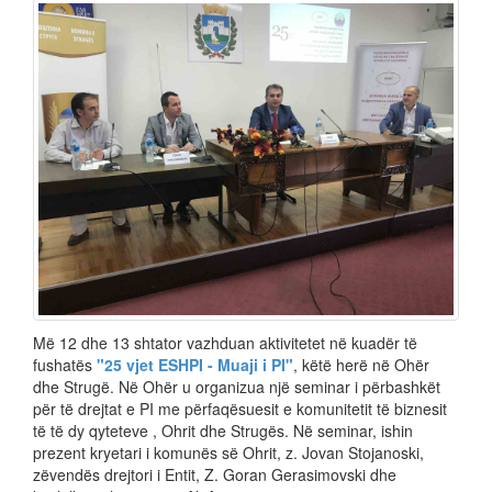
Më 12 dhe 13 shtator vazhduan aktivitetet në kuadër të
fushatës
"25 vjet ESHPI - Muaji i PI"
, këtë herë në Ohër
dhe Strugë. Në Ohër u organizua një seminar i përbashkët
për të drejtat e PI me përfaqësuesit e komunitetit të biznesit
të të dy qyteteve , Ohrit dhe Strugës. Në seminar, ishin
prezent kryetari i komunës së Ohrit, z. Jovan Stojanoski,
zëvendës drejtori i Entit, Z. Goran Gerasimovski dhe