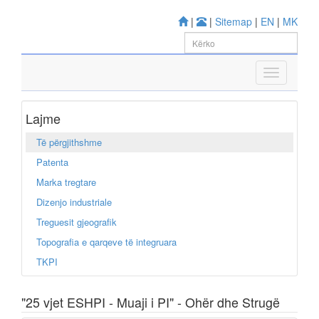
|
|
Sitemap
|
EN
|
MK
Lajme
Të përgjithshme
Patenta
Marka tregtare
Dizenjo industriale
Treguesit gjeografik
Topografia e qarqeve të integruara
TKPI
"25 vjet ESHPI - Muaji i PI" - Ohër dhe Strugë