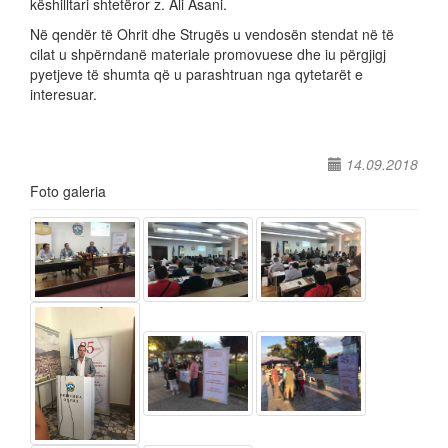
këshilltari shtetëror z. Ali Asani.
Në qendër të Ohrit dhe Strugës u vendosën stendat në të
cilat u shpërndanë materiale promovuese dhe iu përgjigj
pyetjeve të shumta që u parashtruan nga qytetarët e
interesuar.
14.09.2018
Foto galeria