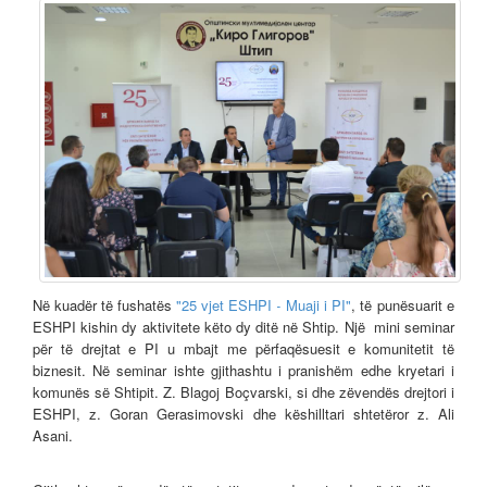
Në kuadër të fushatës
"25 vjet ESHPI - Muaji i PI"
, të punësuarit e
ESHPI kishin dy aktivitete këto dy ditë në Shtip. Një mini seminar
për të drejtat e PI u mbajt me përfaqësuesit e komunitetit të
biznesit. Në seminar ishte gjithashtu i pranishëm edhe kryetari i
komunës së Shtipit. Z. Blagoj Boçvarski, si dhe zëvendës drejtori i
ESHPI, z. Goran Gerasimovski dhe këshilltari shtetëror z. Ali
Asani.