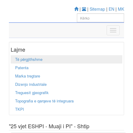
|
|
Sitemap
|
EN
|
MK
Lajme
Të përgjithshme
Patenta
Marka tregtare
Dizenjo industriale
Treguesit gjeografik
Topografia e qarqeve të integruara
TKPI
"25 vjet ESHPI - Muaji i PI" - Shtip