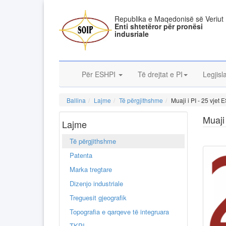
Republika e Maqedonisë së Veriut
Enti shtetëror për pronësi
indusriale
Për ESHPI
Të drejtat e PI
Legjisl
Ballina
Lajme
Të përgjithshme
Muaji i PI - 25 vjet
Muaji
Lajme
Të përgjithshme
Patenta
Marka tregtare
Dizenjo industriale
Treguesit gjeografik
Topografia e qarqeve të integruara
TKPI