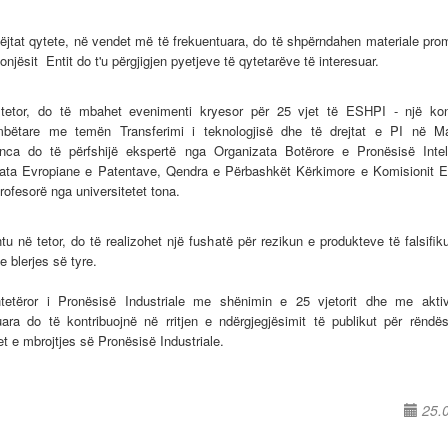
jëjtat qytete, në vendet më të frekuentuara, do të shpërndahen materiale pr
njësit Entit do t'u përgjigjen pyetjeve të qytetarëve të interesuar.
tetor, do të mbahet evenimenti kryesor për 25 vjet të ESHPI - një kon
mbëtare me temën Transferimi i teknologjisë dhe të drejtat e PI në Ma
nca do të përfshijë ekspertë nga Organizata Botërore e Pronësisë Intel
ata Evropiane e Patentave, Qendra e Përbashkët Kërkimore e Komisionit E
rofesorë nga universitetet tona.
tu në tetor, do të realizohet një fushatë për rezikun e produkteve të falsifi
e blerjes së tyre.
tetëror i Pronësisë Industriale me shënimin e 25 vjetorit dhe me aktiv
kuara do të kontribuojnë në rritjen e ndërgjegjësimit të publikut për rëndë
et e mbrojtjes së Pronësisë Industriale.
25.