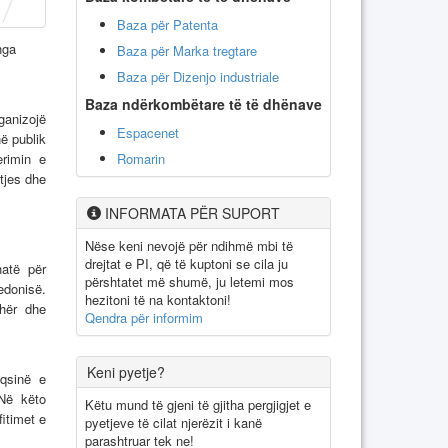
Baza për Patenta
nga
Baza për Marka tregtare
Baza për Dizenjo industriale
Baza ndërkombëtare të të dhënave
ganizojë
Espacenet
në publik
erimin e
Romarin
tjes dhe
INFORMATA PËR SUPORT
Nëse keni nevojë për ndihmë mbi të
drejtat e PI, që të kuptoni se cila ju
hatë për
përshtatet më shumë, ju letemi mos
edonisë.
hezitoni të na kontaktoni!
Ohër dhe
Qendra për informim
Keni pyetje?
qsinë e
 Në këto
Këtu mund të gjeni të gjitha pergjigjet e
fitimet e
pyetjeve të cilat njerëzit i kanë
parashtruar tek ne!