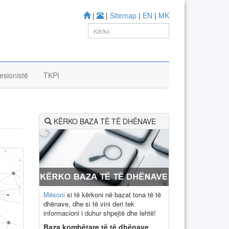
|
|
Sitemap
|
EN
|
MK
esionistë
TKPI
KËRKO BAZA TË TË DHËNAVE
Mësoni
si të kërkoni në bazat tona të të
dhënave, dhe si të vini deri tek
informacioni i duhur shpejtë dhe lehtë!
Baza kombëtare të të dhënave