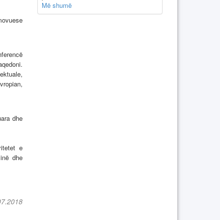
Më shumë
omovuese
ferencë
qedoni.
ektuale,
vropian,
kuara dhe
itetet e
sinë dhe
07.2018