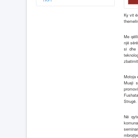
Ky vit ë
themelim
Me qëll
një sërë
si dhe 
teknolo
zbatimit
Motoja e
Muaji s
promovi
Fushata
Strugë.
Në qyt
komunav
seminare
mbrojtje