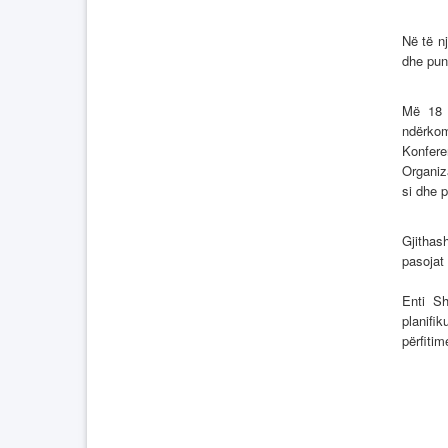
Në të n
dhe puno
Më 18 
ndërko
Konfere
Organiz
si dhe p
Gjithash
pasojat 
Enti Sh
planifi
përfitim