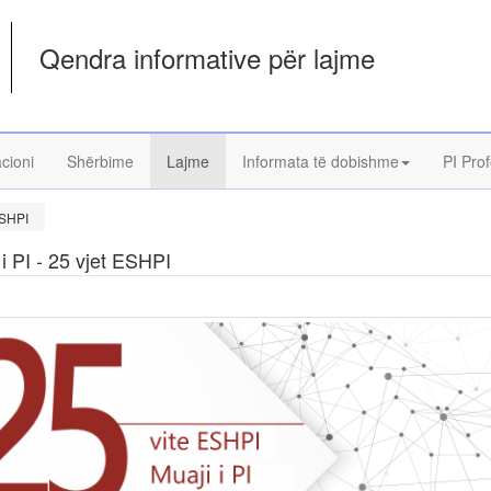
Qendra informative për lajme
acioni
Shërbime
Lajme
Informata të dobishme
PI Prof
 ESHPI
 i PI - 25 vjet ESHPI