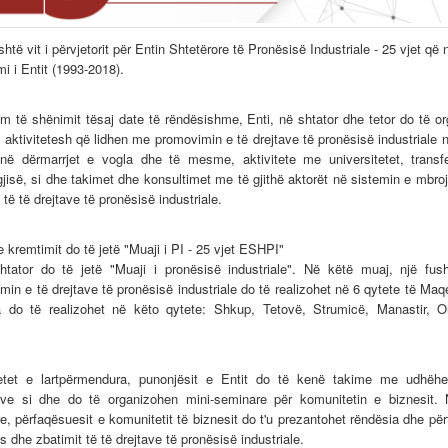
shtë vit i përvjetorit për Entin Shtetërore të Pronësisë Industriale - 25 vjet që 
i i Entit (1993-2018).
im të shënimit tësaj date të rëndësishme, Enti, në shtator dhe tetor do të or
 aktivitetesh që lidhen me promovimin e të drejtave të pronësisë industriale 
në dërmarrjet e vogla dhe të mesme, aktivitete me universitetet, transf
gjisë, si dhe takimet dhe konsultimet me të gjithë aktorët në sistemin e mbroj
 të të drejtave të pronësisë industriale.
 kremtimit do të jetë "Muaji i PI - 25 vjet ESHPI"
htator do të jetë "Muaji i pronësisë industriale". Në këtë muaj, një fus
min e të drejtave të pronësisë industriale do të realizohet në 6 qytete të Maq
 do të realizohet në këto qytete: Shkup, Tetovë, Strumicë, Manastir, 
etet e lartpërmendura, punonjësit e Entit do të kenë takime me udhëhe
e si dhe do të organizohen mini-seminare për komunitetin e biznesit.
, përfaqësuesit e komunitetit të biznesit do t'u prezantohet rëndësia dhe për
s dhe zbatimit të të drejtave të pronësisë industriale.