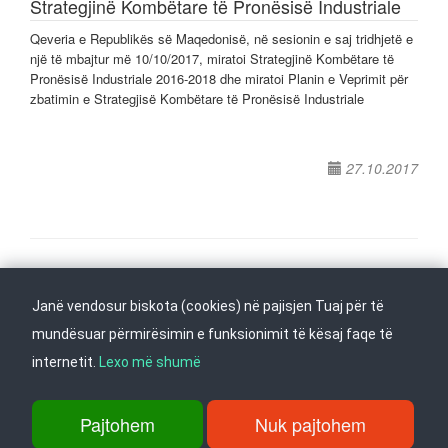
Strategjinë Kombëtare të Pronësisë Industriale
Qeveria e Republikës së Maqedonisë, në sesionin e saj tridhjetë e
një të mbajtur më 10/10/2017, miratoi Strategjinë Kombëtare të
Pronësisë Industriale 2016-2018 dhe miratoi Planin e Veprimit për
zbatimin e Strategjisë Kombëtare të Pronësisë Industriale
27.10.2017
Na ndiqni në
Janë vendosur biskota (cookies) në pajisjen Tuaj për të
Kthehu në fillim
mundësuar përmirësimin e funksionimit të kësaj faqe të
internetit.
Lexo më shumë
rr. Dame Gruev 14, Garazha në kate Beko, kati i 1-rë, 1000 Shkup, Tel:
+389 2 3103 601 (641), Faks: +389 2 3137 149 |
Pajtohem
Nuk pajtohem
info@ippo.gov.mk
©
2026
. ·
Privacy
·
Terms