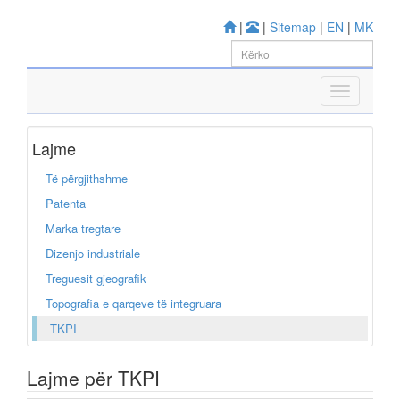
|
|
Sitemap
|
EN
|
MK
Lajme
Të përgjithshme
Patenta
Marka tregtare
Dizenjo industriale
Treguesit gjeografik
Topografia e qarqeve të integruara
TKPI
Lajme për TKPI