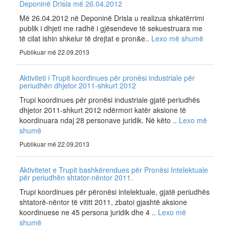
Deponinë Drisla më 26.04.2012
Më 26.04.2012 në Deponinë Drisla u realizua shkatërrimi
publik i dhjeti me radhë i gjësendeve të sekuestruara me
të cilat ishin shkelur të drejtat e pron&e..
Lexo më shumë
Publikuar më 22.09.2013
Aktiviteti i Trupit koordinues për pronësi industriale për
periudhën dhjetor 2011-shkurt 2012
Trupi koordinues për pronësi industriale gjatë periudhës
dhjetor 2011-shkurt 2012 ndërmori katër aksione të
koordinuara ndaj 28 personave juridik. Në këto ..
Lexo më
shumë
Publikuar më 22.09.2013
Aktivitetet e Trupit bashkërendues për Pronësi Intelektuale
për periudhën shtator-nëntor 2011.
Trupi koordinues për përonësi intelektuale, gjatë periudhës
shtatorë-nëntor të vititt 2011, zbatoi gjashtë aksione
koordinuese ne 45 persona juridik dhe 4 ..
Lexo më
shumë