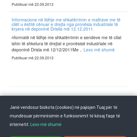
Publikuar më 22.09.2013
Informacione në lidhje me shkatërrimin e mallrave me të
cilët u është cënuar e drejta nga pronësia industriale të
kryera në deponinë Drislla më 12.12.2011.
nformatë në lidhje me shkatërrimin e sendeve me të cilat
ishin të shkelura të drejtat e pronësisë industriale në
deponinë Drisla më 12/12/2011Me ..
Lexo më shumë
Publikuar më 22.09.2013
Na ndiqni në
Janë vendosur biskota (cookies) në pajisjen Tuaj për të
Kthehu në fillim
mundësuar përmirësimin e funksionimit të kësaj faqe të
internetit.
Lexo më shumë
rr. Dame Gruev 14, Garazha në kate Beko, kati i 1-rë, 1000 Shkup, Tel: