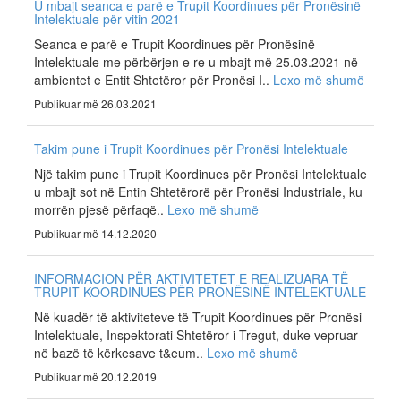
U mbajt seanca e parë e Trupit Koordinues për Pronësinë
Intelektuale për vitin 2021
Seanca e parë e Trupit Koordinues për Pronësinë
Intelektuale me përbërjen e re u mbajt më 25.03.2021 në
ambientet e Entit Shtetëror për Pronësi I..
Lexo më shumë
Publikuar më 26.03.2021
Takim pune i Trupit Koordinues për Pronësi Intelektuale
Një takim pune i Trupit Koordinues për Pronësi Intelektuale
u mbajt sot në Entin Shtetërorë për Pronësi Industriale, ku
morrën pjesë përfaqë..
Lexo më shumë
Publikuar më 14.12.2020
INFORMACION PËR AKTIVITETET E REALIZUARA TË
TRUPIT KOORDINUES PËR PRONËSINË INTELEKTUALE
Në kuadër të aktiviteteve të Trupit Koordinues për Pronësi
Intelektuale, Inspektorati Shtetëror i Tregut, duke vepruar
në bazë të kërkesave t&eum..
Lexo më shumë
Publikuar më 20.12.2019