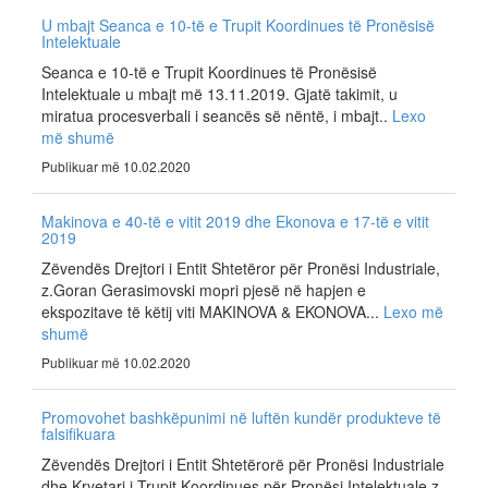
U mbajt Seanca e 10-të e Trupit Koordinues të Pronësisë
Intelektuale
Seanca e 10-të e Trupit Koordinues të Pronësisë
Intelektuale u mbajt më 13.11.2019. Gjatë takimit, u
miratua procesverbali i seancës së nëntë, i mbajt..
Lexo
më shumë
Publikuar më 10.02.2020
Makinova e 40-të e vitit 2019 dhe Ekonova e 17-të e vitit
2019
Zëvendës Drejtori i Entit Shtetëror për Pronësi Industriale,
z.Goran Gerasimovski moрri pjesë në hapjen e
ekspozitave të këtij viti MAKINOVA & EKONOVA...
Lexo më
shumë
Publikuar më 10.02.2020
Promovohet bashkëpunimi në luftën kundër produkteve të
falsifikuara
Zëvendës Drejtori i Entit Shtetërorë për Pronësi Industriale
dhe Kryetari i Trupit Koordinues për Pronësi Intelektuale z.