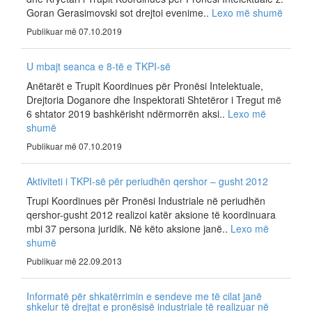
Goran Gerasimovski sot drejtoi evenime..
Lexo më shumë
Publikuar më 07.10.2019
U mbajt seanca e 8-të e TKPI-së
Anëtarët e Trupit Koordinues për Pronësi Intelektuale,
Drejtoria Doganore dhe Inspektorati Shtetëror i Tregut më
6 shtator 2019 bashkërisht ndërmorrën aksi..
Lexo më
shumë
Publikuar më 07.10.2019
Aktiviteti i TKPI-së për periudhën qershor – gusht 2012
Trupi Koordinues për Pronësi Industriale në periudhën
qershor-gusht 2012 realizoi katër aksione të koordinuara
mbi 37 persona juridik. Në këto aksione janë..
Lexo më
shumë
Publikuar më 22.09.2013
Informatë për shkatërrimin e sendeve me të cilat janë
shkelur të drejtat e pronësisë industriale të realizuar në