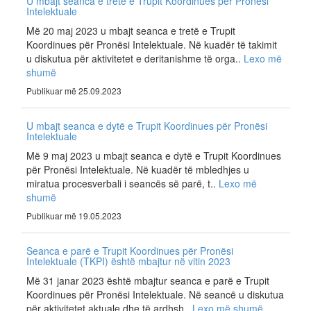
U mbajt seanca e tretë e Trupit Koordinues për Pronësi
Intelektuale
Më 20 maj 2023 u mbajt seanca e tretë e Trupit
Koordinues për Pronësi Intelektuale. Në kuadër të takimit
u diskutua për aktivitetet e deritanishme të orga..
Lexo më
shumë
Publikuar më 25.09.2023
U mbajt seanca e dytë e Trupit Koordinues për Pronësi
Intelektuale
Më 9 maj 2023 u mbajt seanca e dytë e Trupit Koordinues
për Pronësi Intelektuale. Në kuadër të mbledhjes u
miratua procesverbali i seancës së parë, t..
Lexo më
shumë
Publikuar më 19.05.2023
Seanca e parë e Trupit Koordinues për Pronësi
Intelektuale (TKPI) është mbajtur në vitin 2023
Më 31 janar 2023 është mbajtur seanca e parë e Trupit
Koordinues për Pronësi Intelektuale. Në seancë u diskutua
për aktivitetet aktuale dhe të ardhsh..
Lexo më shumë