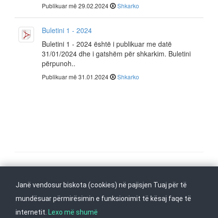
Publikuar më 29.02.2024
Shkarko
Buletini 1 - 2024
Buletini 1 - 2024 është i publikuar me datë
31/01/2024 dhe i gatshëm për shkarkim. Buletini
përpunoh..
Publikuar më 31.01.2024
Shkarko
Na ndiqni në
Janë vendosur biskota (cookies) në pajisjen Tuaj për të
Kthehu në fillim
mundësuar përmirësimin e funksionimit të kësaj faqe të
internetit.
Lexo më shumë