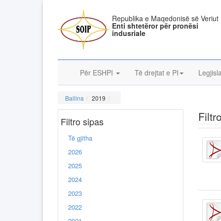
Republika e Maqedonisë së Veriut
Enti shtetëror për pronësi
indusriale
Për ESHPI
Të drejtat e PI
Legjisl
Ballina
2019
Filtr
Filtro sipas
Të gjitha
2026
2025
2024
2023
2022
2021