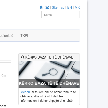
|
|
Sitemap
|
EN
|
MK
esionistë
TKPI
KËRKO BAZAT E TË DHËNAVE
tshëm
Mësoni
si të kërkoni në bazat tona të të
dhënave, dhe si të vini deri tek
informacioni i duhur shpejtë dhe lehtë!
tshëm