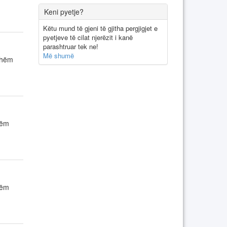
Keni pyetje?
Këtu mund të gjeni të gjitha pergjigjet e
pyetjeve të cilat njerëzit i kanë
parashtruar tek ne!
Më shumë
tshëm
hëm
hëm