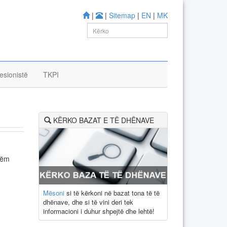
|
|
Sitemap
|
EN
|
MK
esionistë
TKPI
KËRKO BAZAT E TË DHËNAVE
hëm
Mësoni
si të kërkoni në bazat tona të të
dhënave, dhe si të vini deri tek
informacioni i duhur shpejtë dhe lehtë!