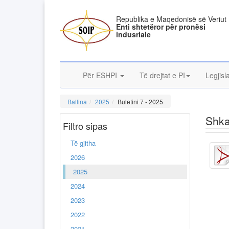
Republika e Maqedonisë së Veriut
Enti shtetëror për pronësi
indusriale
Për ESHPI
Të drejtat e PI
Legjisl
Ballina
2025
Buletini 7 - 2025
Shka
Filtro sipas
Të gjitha
2026
2025
2024
2023
2022
2021