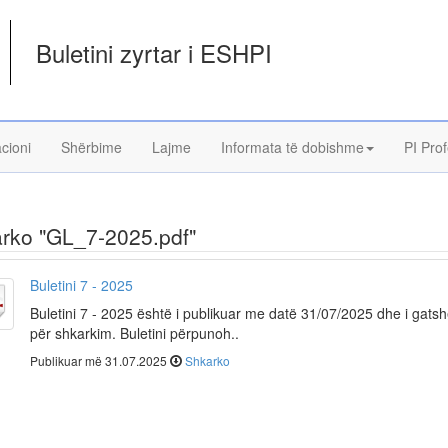
Buletini zyrtar i ESHPI
acioni
Shërbime
Lajme
Informata të dobishme
PI Prof
rko "GL_7-2025.pdf"
Buletini 7 - 2025
Buletini 7 - 2025 është i publikuar me datë 31/07/2025 dhe i gats
për shkarkim. Buletini përpunoh..
Publikuar më 31.07.2025
Shkarko