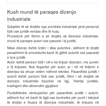
Kush mund të paraqes dizenjo
industriale
Subjekte të së drejtës nga pronësia industriale janë personat
fizik ose juridik vendas dhe të huaj.
Procedurë për fitimin e së drejtës së dizenjos industriale,
mund të paraqes autori ose pasuesi i tij juridik.
Nëse dizenjo është krijim i disa autorëve, atëherë të drejtë
parashtrimi të procedurës kanë të gjithë autorët ose pasuesit
e tyre juridik.
Autor është personi fizik i cili e ka krijuar dizenjon, me punën
e tij krijuese. Nuk llogaritet për autor, ai i cili në krijimin e
dizenjos ka ofruar vetëm ndihmë teknike. Pasardhës juridik i
autorit është personi fizik ose juridik, fitimi i së drejtës së
dizenjos industriale bazohet në ligj, ?ështje juridike,
trashigimi dhe aktvendim gjyqësor.
Punëdhënësi nënkuptohet për pasardhës juridik i autorit,
atëherë kur në bazë të ligjit ose kontratës për punë i takojnë
të drejtat e fituara të dizenjos industriale, të krijuara në