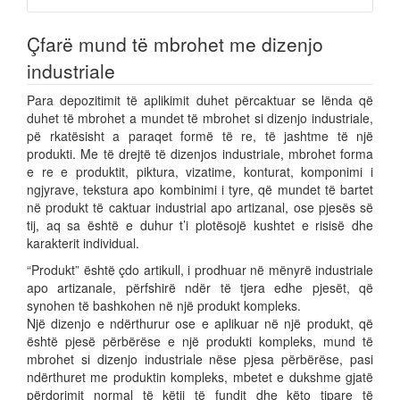
Çfarë mund të mbrohet me dizenjo
industriale
Para depozitimit të aplikimit duhet përcaktuar se lënda që
duhet të mbrohet a mundet të mbrohet si dizenjo industriale,
pë rkatësisht a paraqet formë të re, të jashtme të një
produkti. Me të drejtë të dizenjos industriale, mbrohet forma
e re e produktit, piktura, vizatime, konturat, komponimi i
ngjyrave, tekstura apo kombinimi i tyre, që mundet të bartet
në produkt të caktuar industrial apo artizanal, ose pjesës së
tij, aq sa është e duhur t’i plotësojë kushtet e risisë dhe
karakterit individual.
“Produkt” është çdo artikull, i prodhuar në mënyrë industriale
apo artizanale, përfshirë ndër të tjera edhe pjesët, që
synohen të bashkohen në një produkt kompleks.
Një dizenjo e ndërthurur ose e aplikuar në një produkt, që
është pjesë përbërëse e një produkti kompleks, mund të
mbrohet si dizenjo industriale nëse pjesa përbërëse, pasi
ndërthuret me produktin kompleks, mbetet e dukshme gjatë
përdorimit normal të këtij të fundit dhe këto tipare të