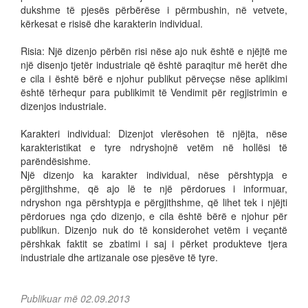
dukshme të pjesës përbërëse i përmbushin, në vetvete,
kërkesat e risisë dhe karakterin individual.
Risia: Një dizenjo përbën risi nëse ajo nuk është e njëjtë me
një disenjo tjetër industriale që është paraqitur më herët dhe
e cila i është bërë e njohur publikut përveçse nëse aplikimi
është tërhequr para publikimit të Vendimit për regjistrimin e
dizenjos industriale.
Karakteri individual: Dizenjot vlerësohen të njëjta, nëse
karakteristikat e tyre ndryshojnë vetëm në hollësi të
parëndësishme.
Një dizenjo ka karakter individual, nëse përshtypja e
përgjithshme, që ajo lë te një përdorues i informuar,
ndryshon nga përshtypja e përgjithshme, që lihet tek i njëjti
përdorues nga çdo dizenjo, e cila është bërë e njohur për
publikun. Dizenjo nuk do të konsiderohet vetëm i veçantë
përshkak faktit se zbatimi i saj i përket produkteve tjera
industriale dhe artizanale ose pjesëve të tyre.
Publikuar më 02.09.2013