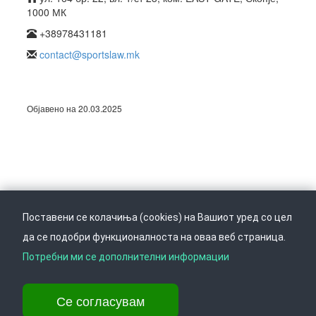
1000 МК
+38978431181
contact@sportslaw.mk
Објавено на 20.03.2025
Поставени се колачиња (cookies) на Вашиот уред со цел
да се подобри функционалноста на оваа веб страница.
Следете не на
Врати се горе
Потребни ми се дополнителни информации
Се согласувам