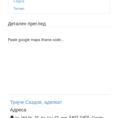
Струга
Тетово
Детален преглед
Paste google maps iframe code...
Трајче Саздов, адвокат
Адреса
ул. 164 бр. 22, вл. 1/ст 23, ком. EAST GATE, Скопје,