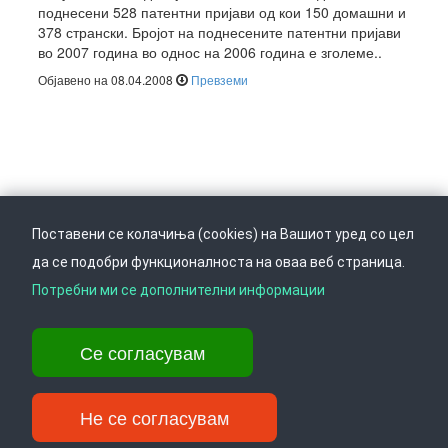
поднесени 528 патентни пријави од кои 150 домашни и
378 странски. Бројот на поднесените патентни пријави
во 2007 година во однос на 2006 година е зголеме..
Објавено на 08.04.2008
Превземи
Поставени се колачиња (cookies) на Вашиот уред со цел
да се подобри функционалноста на оваа веб страница.
Следете не на
Врати се горе
Потребни ми се дополнителни информации
Се согласувам
Ул. Даме Груев 14, Катна гаража Беко на 1-виот кат, 1000 Скопје,
Тел: +389 2 3103 601 (641), Факс: +389 2 3137 149 |
info@ippo.gov.mk
Не се согласувам
©
2026
. ·
Privacy
·
Terms