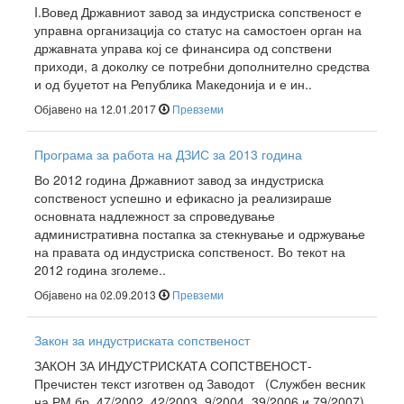
I.Вовед Државниот завод за индустриска сопственост е
управна организација со статус на самостоен орган на
државната управа кој се финансира од сопствени
приходи, a доколку се потребни дополнително средства
и од буџетот на Република Македонија и е ин..
Објавено на 12.01.2017
Превземи
Програма за работа на ДЗИС за 2013 година
Во 2012 година Државниот завод за индустриска
сопственост успешно и ефикасно ја реализираше
основната надлежност за спроведување
административна постапка за стекнување и одржување
на правата од индустриска сопственост. Во текот на
2012 година зголеме..
Објавено на 02.09.2013
Превземи
Закон за индустриската сопственост
ЗАКОН ЗА ИНДУСТРИСКАТА СОПСТВЕНОСТ-
Пречистен текст изготвен од Заводот (Службен весник
на РМ бр. 47/2002, 42/2003, 9/2004, 39/2006 и 79/2007)