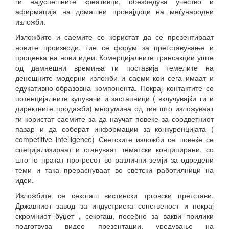
ги најуспешните креативци, обезбедува учество и
афирмација на домашни пронајдоци на меѓународни
изложби.
Изложбите и саемите се користат да се презентираат
новите производи, тие се форум за претставување и
проценка на нови идеи. Комерцијалните трансакции уште
од дамнешни времиња ги поставија темелите на
денешните модерни изложби и саеми кои сега имаат и
едукативно-образовна компонента. Покрај контактите со
потенцијалните купувачи и застапници ( вклучувајќи ги и
директните продажби) многумина од тие што изложуваат
ги користат саемите за да научат повеќе за соодветниот
пазар и да соберат информации за конкуренцијата (
competitive intelligence) Светските изложби се повеќе се
специјализираат и стануваат тематски конципирани, со
што го пратат прогресот во различни земји за одредени
теми и така прераснуваат во светски работилници на
идеи.
Изложбите се секогаш вистински трговски претстави.
Државниот завод за индустриска сопственост и покрај
скромниот буџет , секогаш, посебно за вакви прилики
подготвува видео презентации, уредување на