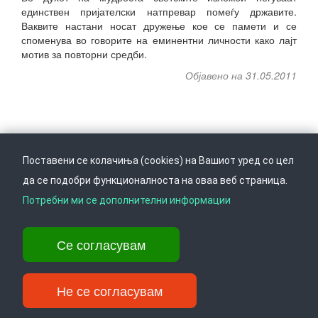
единствен пријателски натпревар помеѓу државите.
Ваквите настани носат дружење кое се памети и се
споменува во говорите на еминентни личности како лајт
мотив за повторни средби.
Објавено на 31.05.2011
Поставени се колачиња (cookies) на Вашиот уред со цел
да се подобри функционалноста на оваа веб страница.
Следете не на
Врати се горе
Потребни ми се дополнителни информации
Се согласувам
Ул. Даме Груев 14, Катна гаража Беко на 1-виот кат, 1000 Скопје,
Тел: +389 2 3103 601 (641), Факс: +389 2 3137 149 |
info@ippo.gov.mk
Не се согласувам
©
2026
. ·
Privacy
·
Terms