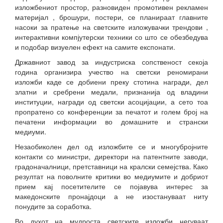
изложбениот простор, разновиден промотивен рекламен
материјал , брошури, постери, се планираат главните
насоки за пратење на светските изложувачки трендови ,
интерактивни компјутерски техники со што се обезбедува
и подобар визуелен ефект на самите експонати.
Државниот завод за индустриска сопственост секоја
година организира учество на светски реномирани
изложби каде се добиени преку стотина награди, дел
златни и сребрени медали, признанија од владини
институции, награди од светски асоцијации, а сето тоа
пропратено со конференции за печатот и голем број на
печатени информации во домашните и странски
медиуми.
Незаобиколен дел од изложбите се и многубројните
контакти со министри, директори на патентните заводи,
градоначалници, претставници на кралски семејства. Како
резултат на поволните критики во медиумите и добриот
прием кај посетителите се појавува интерес за
македонските пронајдоци а не изостануваат ниту
понудите за соработка.
Во духот на мудроста светските изложби негуваат