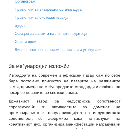
Органограм
Правилник за внатрешна организација
Правилник за систематизација
Буџет
Офицер за заштита на личните податоци
Опис и цели
Лице овластено за прием на пријави и укажувачи
За меѓународни изложби
Изградбата на современ и ефикасен пазар сам по себе
бара постојано присуство на пазарите на развиените
земји, примена на меѓународните стандарди и фаќање на
чекор со новините во светски рамки.
Државниот завод за индустриска сопственост
спроведувајќи ги активностите во доменот на
промовирањето и популаризацијата на индустриската
сопственост, се афирмира како поттикнувач на
креативниот дух, организира манифестации наградувајќи