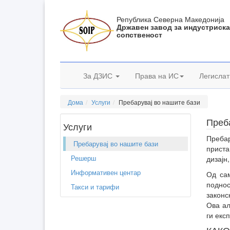
Република Северна Македонија
Државен завод за индустриск
сопственост
За ДЗИС
Права на ИС
Легислат
Дома
Услуги
Пребарувај во нашите бази
Преб
Услуги
Пребар
Пребарувај во нашите бази
приста
Решерш
дизајн
Информативен центар
Од сам
поднос
Такси и тарифи
законс
Ова ал
ги екс