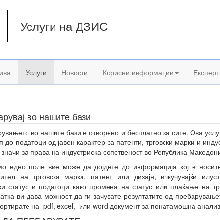
Услуги на ДЗИС
а
ива
Услуги
Новости
Корисни информации
Експерт
арувај во нашите бази
увањето во нашите бази е отворено и бесплатно за сите. Ова услу
п до податоци од јавен карактер за патенти, трговски марки и инду
, значи за права на индустриска сопственост во Република Македони
о едно поле вие може да дојдете до информација кој е носит
ител на трговска марка, патент или дизајн, влкучувајќи илуст
ки статус и податоци како промена на статус или плаќање на т
атка ви дава можност да ги зачувате резултатите од пребарување
портирате на pdf, excel, или word документ за понатамошна анализ