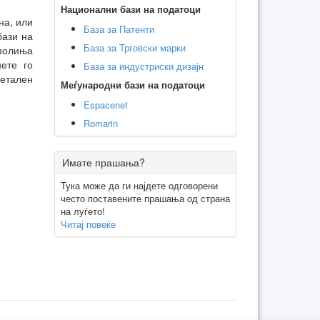
Национални бази на податоци
на, или
База за Патенти
бази на
База за Трговски марки
 полиња
ете го
База за индустриски дизајн
детален
Меѓународни бази на податоци
Espacenet
Romarin
Имате прашања?
Тука може да ги најдете одговорени
често поставените прашања од страна
на луѓето!
Читај повеќе