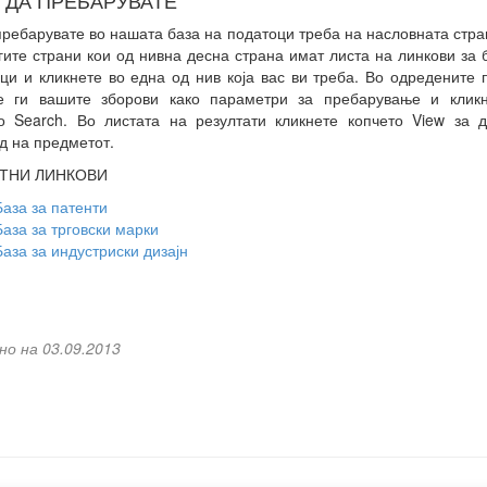
 ДА ПРЕБАРУВАТЕ
пребарувате во нашата база на податоци треба на насловната стра
гите страни кои од нивна десна страна имат листа на линкови за 
ци и кликнете во една од нив која вас ви треба. Во одредените
те ги вашите зборови како параметри за пребарување и кликн
о Search. Во листата на резултати кликнете копчето View за 
д на предметот.
ТНИ ЛИНКОВИ
База за патенти
База за трговски марки
База за индустриски дизајн
но на 03.09.2013