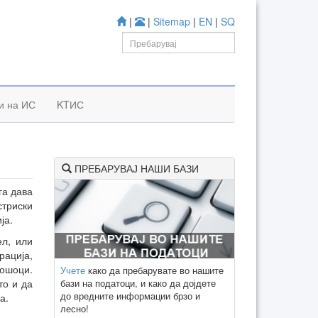
|
|
Sitemap
|
EN
|
SQ
и на ИС
KTИС
ПРЕБАРУВАЈ НАШИ БАЗИ
га дава
стриски
ја.
ел, или
рација,
рошоци.
Учете
како да пребарувате во нашите
бази на податоци, и како да дојдете
то и да
до вредните информации брзо и
а.
лесно!