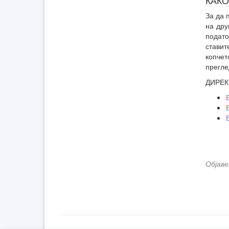
КАКО
За да 
на дру
подато
стави
копчет
прегле
ДИРЕК
Објаве