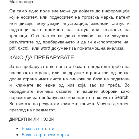
Македонија.
Од само едно поле вие може да дојдете до информација
кој е носител, или подносител на трговска марка, патент
или дизајн, влкучувајќи илустрација, законски статус и
податоци како промена на статус или плаќање на
трошоци. Ова алатка ви дава можност да ги зачувате
резултатите од пребарувањето и да ги експортирате на
pdf, excel, или word документ за понатамошна анализа.
КАКО ДА ПРЕБАРУВАТЕ
За да пребарувате во нашата база на податоци треба на
насловната страна, или на другите страни кои од нивна
десна страна имат листа на линкови за бази на податоци
и кликнете во една од нив која вас ви треба. Во
одредените полиња ставите ги вашите зборови како
параметри за пребарување и кликнете го копчето Search.
Во листата на резултати кликнете копчето View за детален
преглед на предметот.
ДИРЕКТНИ ЛИНКОВИ
База за патенти
База за трговски марки