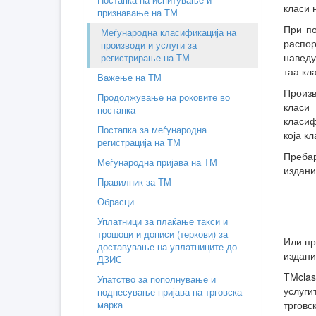
класи 
признавање на ТМ
При по
Меѓународна класификација на
распор
производи и услуги за
наведу
регистрирање на ТМ
таа кл
Важење на ТМ
Произв
Продолжување на роковите во
класи
постапка
класиф
Постапка за меѓународна
која к
регистрација на ТМ
Пребар
Меѓународна пријава на ТМ
издани
Правилник за ТМ
Обрасци
Уплатници за плаќање такси и
трошоци и дописи (теркови) за
Или пр
доставување на уплатниците до
издани
ДЗИС
TMcla
Упатство за пополнување и
услуги
поднесување пријава на трговска
марка
трговс