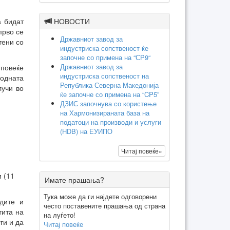
НОВОСТИ
а бидат
прво се
Државниот завод за
тени со
индустриска сопственост ќе
започне со примена на “СР9“
Државниот завод за
 повеќе
индустриска сопственост на
одната
Република Северна Македонија
лучи во
ќе започне со примена на “CP5”
ДЗИС започнува со користење
на Хармонизираната база на
податоци на производи и услуги
(HDB) на ЕУИПО
Читај повеќе»
и (11
Имате прашања?
Тука може да ги најдете одговорени
дите и
често поставените прашања од страна
тита на
на луѓето!
ги и да
Читај повеќе