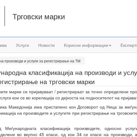
Трговски марки
а
ива
Услуги
Новости
Корисни информации
Експерт
на производи и услуги за регистрирање на ТМ
народна класификација на производи и услу
егистрирање на трговски марки
ките марки се пријавуваат / регистрираат за точно определени пр
услуги кои се во корелација со дејноста на подносителот на пријава
ика Македонија има пристапено кон Договорот од Ница за меѓу
икација на производите и услугите при регистрирање на трговскит
д Меѓународната класификација производите, односно услуг
делени во вкупно 45 класи, од кои 34 се класи на производи, 