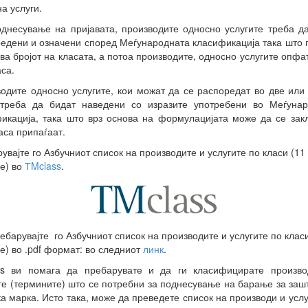
на услуги.
днесување на пријавата, производите односно услугите треба д
едени и означени според Меѓународната класификација така што 
ва бројот на класата, а потоа производите, односно услугите опфа
аса.
одите односно услугите, кои можат да се распоредат во две или
 треба да бидат наведени со изразите употребени во Меѓунар
икација, така што врз основа на формулацијата може да се зак
ласа припаѓаат.
увајте го Азбучниот список на производите и услугите по класи (11
е) во
ТMclass
.
ебарувајте го Азбучниот список на производите и услугите по клас
е) во .pdf формат: во следниот
линк
.
ss ви помага да пребарувате и да ги класифицирате произво
те (термините) што се потребни за поднесување на барање за заш
ка марка. Исто така, може да преведете список на производи и услу