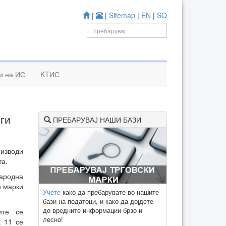
|
|
Sitemap
|
EN
|
SQ
и на ИС
KTИС
ги
ПРЕБАРУВАЈ НАШИ БАЗИ
оизводи
та.
народна
е марки
Учете
како да пребарувате во нашите
бази на податоци, и како да дојдете
до вредните информации брзо и
ите се
лесно!
а 11 се