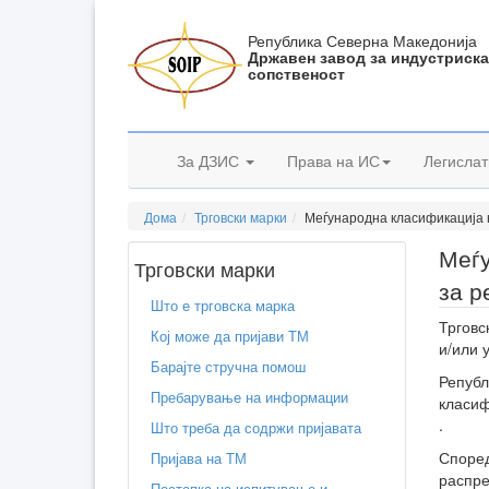
Република Северна Македонија
Државен завод за индустриск
сопственост
За ДЗИС
Права на ИС
Легислат
Дома
Трговски марки
Меѓународна класификација 
Меѓу
Трговски марки
за р
Што е трговска марка
Трговс
Кој може да пријави ТМ
и/или 
Барајте стручна помош
Републ
Пребарување на информации
класиф
.
Што треба да содржи пријавата
Споре
Пријава на ТМ
распре
Постапка на испитување и