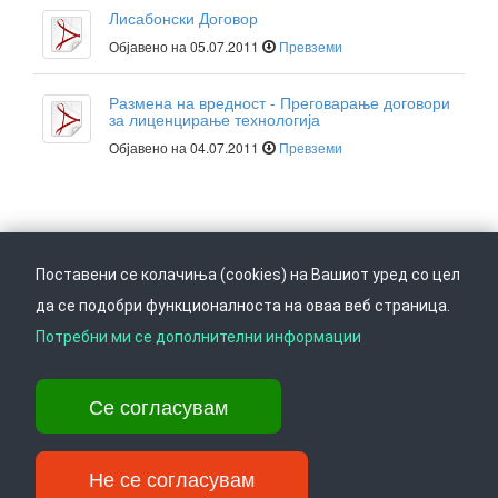
Лисабонски Договор
Објавено на 05.07.2011
Превземи
Размена на вредност - Преговарање договори
за лиценцирање технологија
Објавено на 04.07.2011
Превземи
Поставени се колачиња (cookies) на Вашиот уред со цел
да се подобри функционалноста на оваа веб страница.
Следете не на
Врати се горе
Потребни ми се дополнителни информации
Се согласувам
Ул. Даме Груев 14, Катна гаража Беко на 1-виот кат, 1000 Скопје,
Тел: +389 2 3103 601 (641), Факс: +389 2 3137 149 |
info@ippo.gov.mk
Не се согласувам