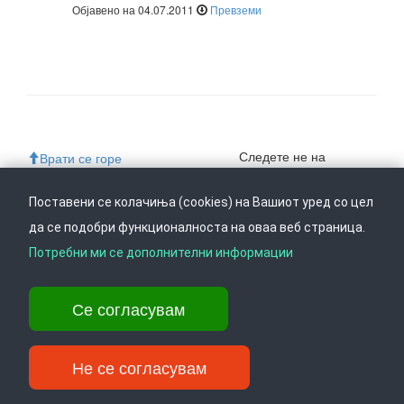
Објавено на 04.07.2011
Превземи
Следете не на
Врати се горе
Поставени се колачиња (cookies) на Вашиот уред со цел
да се подобри функционалноста на оваа веб страница.
Ул. Даме Груев 14, Катна гаража Беко на 1-виот кат, 1000 Скопје,
Потребни ми се дополнителни информации
Тел: +389 2 3103 601 (641), Факс: +389 2 3137 149 |
info@ippo.gov.mk
©
2026
. ·
Privacy
·
Terms
Се согласувам
Не се согласувам