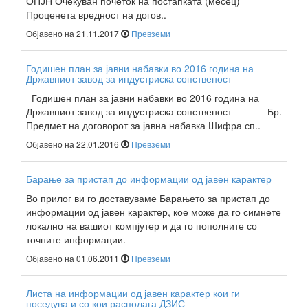
ОПЈН Очекуван почеток на постапката (месец)
Проценета вредност на догов..
Објавено на 21.11.2017
Превземи
Годишен план за јавни набавки во 2016 година на
Државниот завод за индустриска сопственост
Годишен план за јавни набавки во 2016 година на
Државниот завод за индустриска сопственост Бр.
Предмет на договорот за јавна набавка Шифра сп..
Објавено на 22.01.2016
Превземи
Барање за пристап до информации од јавен карактер
Во прилог ви го доставуваме Барањето за пристап до
информации од јавен карактер, кое може да го симнете
локално на вашиот компјутер и да го пополните со
точните информации.
Објавено на 01.06.2011
Превземи
Листа на информации од јавен карактер кои ги
поседува и со кои располага ДЗИС