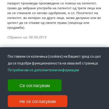
пазарот производи произведени со помош на патентот,
право да забрани употреба на патентот од трети лица кои
не се стекнале со негово одобрение, и сл. Носителот на
патентот, во интерес на друго лице, може делумно или во
целост да се откаже од своите права (лиценца или
продажба).
Објавено на: 06.09.2013
Поставени се колачиња (cookies) на Вашиот уред со цел
да се подобри функционалноста на оваа веб страница.
Следете не на
Врати се горе
Потребни ми се дополнителни информации
Се согласувам
Ул. Даме Груев 14, Катна гаража Беко на 1-виот кат, 1000 Скопје,
Тел: +389 2 3103 601 (641), Факс: +389 2 3137 149 |
info@ippo.gov.mk
Не се согласувам
©
2026
. ·
Privacy
·
Terms