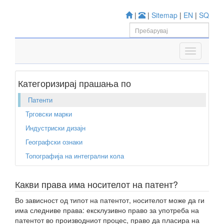
|
|
Sitemap
|
EN
|
SQ
Категоризирај прашања по
Патенти
Трговски марки
Индустриски дизајн
Географски ознаки
Топографија на интегрални кола
Какви права има носителот на патент?
Во зависност од типот на патентот, носителот може да ги
има следниве права: ексклузивно право за употреба на
патентот во производниот процес, право да пласира на