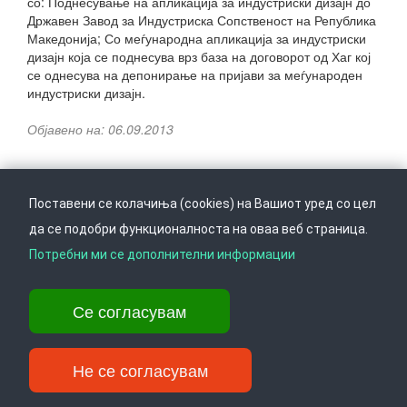
со: Поднесување на апликација за индустриски дизајн до
Државен Завод за Индустриска Сопственост на Република
Македонија; Со меѓународна апликација за индустриски
дизајн која се поднесува врз база на договорот од Хаг кој
се однесува на депонирање на пријави за меѓународен
индустриски дизајн.
Објавено на: 06.09.2013
Поставени се колачиња (cookies) на Вашиот уред со цел
да се подобри функционалноста на оваа веб страница.
Следете не на
Врати се горе
Потребни ми се дополнителни информации
Се согласувам
Ул. Даме Груев 14, Катна гаража Беко на 1-виот кат, 1000 Скопје,
Тел: +389 2 3103 601 (641), Факс: +389 2 3137 149 |
info@ippo.gov.mk
Не се согласувам
©
2026
. ·
Privacy
·
Terms