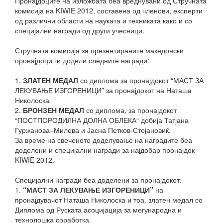
Пронајдоците на изложбата беа вреднувани од Стручната
комисија на KIWIE 2012, составена од членови, експерти
од различни области на науката и техниката како и со
специјални награди од други учесници.
Стручната комисија за презентираните македонски
пронајдоци ги додели следните награди:
1.
ЗЛАТЕН МЕДАЛ
со диплома за пронајдокот “МАСТ ЗА
ЛЕКУВАЊЕ ИЗГОРЕНИЦИ” за пронајдокот на Наташа
Николоска
2.
БРОНЗЕН МЕДАЛ
со диплома, за пронајдокот
“ПОСТПОРОДИЛНА ДОЛНА ОБЛЕКА“ добија Татјана
Гуржанова–Милева и Јасна Петков-Стојановиќ.
За време на свеченото доделување на наградите беа
доделени и специјални награди за најдобар пронајдок
KIWIE 2012.
Специјални награди беа доделени за пронајдокот:
1.
“МАСТ ЗА ЛЕКУВАЊЕ ИЗГОРЕНИЦИ”
на
пронајдувачот Наташа Николоска и тоа, златен медал со
Диплома од Руската асоцијација за мегународна и
технолошка соработка.