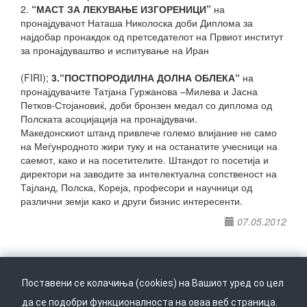
2.
“МАСТ ЗА ЛЕКУВАЊЕ ИЗГОРЕНИЦИ”
на
пронајдувачот Наташа Николоска доби Диплома за
најдобар пронакдок од претседателот на Првиот институт
за пронајдуваштво и испитување на Иран
(FIRI);
3.“ПОСТПОРОДИЛНА ДОЛНА ОБЛЕКА“
на
пронајдувачите Татјана Гуржанова –Милева и Јасна
Петков-Стојановиќ, доби бронзен медал со диплома од
Полската асоцијација на пронајдувачи.
Македонскиот штанд привлече големо влијание не само
на Меѓунродното жири туку и на останатите учесници на
саемот, како и на посетителите. Штандот го посетија и
директори на заводите за интелектуална сопственост на
Тајланд, Полска, Кореја, професори и научници од
различни земји како и други бизнис интересенти.
07.05.2012
Поставени се колачиња (cookies) на Вашиот уред со цел
да се подобри функционалноста на оваа веб страница.