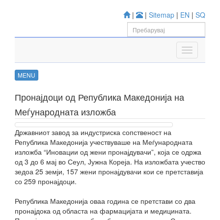
|
|
Sitemap
|
EN
|
SQ
MENU
Пронајдоци од Република Македонија на
Меѓународната изложба
Државниот завод за индустриска сопственост на
Република Македонија учествуваше на Меѓународната
изложба “Иновации од жени пронајдувачи”, која се одржа
од 3 до 6 мај во Сеул, Јужна Кореја. На изложбата учество
зедоа 25 земји, 157 жени пронајдувачи кои се претставија
со 259 пронајдоци.
Република Македонија оваа година се претстави со два
пронајдока од областа на фармацијата и медицината.