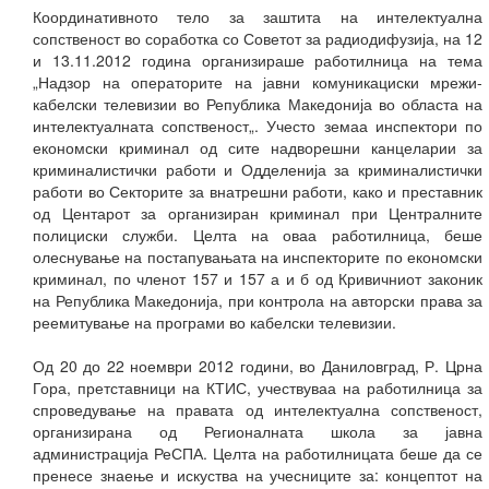
Координативното тело за заштита на интелектуална
сопственост во соработка со Советот за радиодифузија, на 12
и 13.11.2012 година организираше работилница на тема
„Надзор на операторите на јавни комуникациски мрежи-
кабелски телевизии во Република Македонија во областа на
интелектуалната сопственост„. Учесто земаа инспектори по
економски криминал од сите надворешни канцеларии за
криминалистички работи и Одделенија за криминалистички
работи во Секторите за внатрешни работи, како и преставник
од Центарот за организиран криминал при Централните
полициски служби. Целта на оваа работилница, беше
олеснување на постапувањата на инспекторите по економски
криминал, по членот 157 и 157 а и б од Кривичниот законик
на Република Македонија, при контрола на авторски права за
реемитување на програми во кабелски телевизии.
Од 20 до 22 ноември 2012 години, во Даниловград, Р. Црна
Гора, претставници на КТИС, учествуваа на работилница за
спроведување на правата од интелектуална сопственост,
организирана од Регионалната школа за јавна
администрација РеСПА. Целта на работилницата беше да се
пренесе знаење и искуства на учесниците за: концептот на