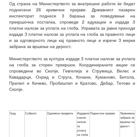
Од страна на Министертвото за внатрешни работи ќе бидат
поднесени 26 кривични пријави. Државниот пазарен
инспекторат поднесе 3 барања за поведување на
прекршочна постапка, спроведе 2 едукации и издаде 3
платни налози за уплата на глоба. Управата за јавни приходи
издаде 3 платни налози за уплата на глоба за правното лице
и за одговорното лице кај правното лице и изрече 3 мерки
забрана за вршење на дејност.
Министерството за култура издаде 3 платни налози за уплата
на глоба за сторен прекршок. Координираните акции се
спроведени во Скопје, Гевгелија и Струмица, Велес и
Кавадарци, Охрид и Струга, Кочани, Куманово, Битола,
Прилеп и Кичево, Пробиштип и Кратово, Дебар, Тетово и
Скопје.
Град
Субјекти
Одземени предмети
Издадени
Поднесени пријави
Привемена
платни
забрана за
налози
вршење на
за
дејност
уплата
на глоба