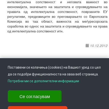
интелектуална сопственост и неговата важност во
економијата, значењето на заштитата и спроведувањето на
правата од интелектуална сопственост, поврзаните ЕУ
регулативи, предизвиците во преговарањето со Европската
Комисија во таа област, важноста на меѓуресорската
соработка во однос на заштитата и спроведувањето на права
од интелектуална сопственост итн.
10.12.2012
Поставени се колачиња (cookies) на Вашиот уред со цел
да се подобри функционалноста на оваа веб страница.
Следете не на
Врати се горе
Потребни ми се дополнителни информации
Се согласувам
Ул. Даме Груев 14, Катна гаража Беко на 1-виот кат, 1000 Скопје,
Тел: +389 2 3103 601 (641), Факс: +389 2 3137 149 |