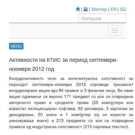
|
|
Sitemap
|
EN
|
SQ
MENU
Активности на КТИС за период септември-
ноември 2012 год
Координативното тело за интелектуална сопственост за
периодот септември-ноември 2012 спроведе тринаесет
координирани акции врз 86 правни и 3 физички лица. Во овие
акции одземени се вкупно 171 предмет со кои се повредени
авторското право и сродните права (25 компјутери кои
користат нелиценциран софтвер, 92 ресивера, 3 картички за
декодирање, 50 книги и 1 компјутер кој се користи за
умножување книги) и 213 предмети со кои се повредени
правата од индустриска сопственост (213 парчиња текстил).