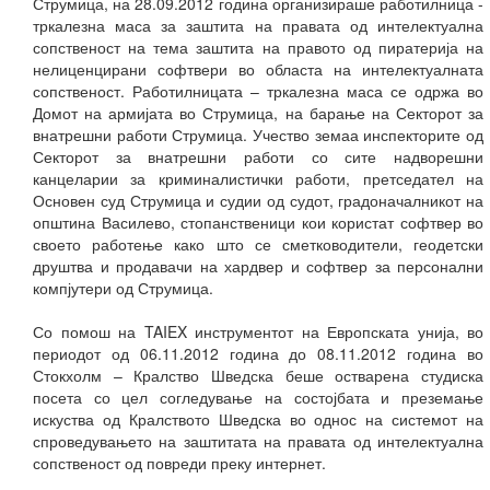
Струмица, на 28.09.2012 година организираше работилница -
тркалезна маса за заштита на правата од интелектуална
сопственост на тема заштита на правото од пиратерија на
нелиценцирани софтвери во областа на интелектуалната
сопственост. Работилницата – тркалезна маса се одржа во
Домот на армијата во Струмица, на барање на Секторот за
внатрешни работи Струмица. Учество земаа инспекторите од
Секторот за внатрешни работи со сите надворешни
канцеларии за криминалистички работи, претседател на
Основен суд Струмица и судии од судот, градоначалникот на
општина Василево, стопанственици кои користат софтвер во
своето работење како што се сметководители, геодетски
друштва и продавачи на хардвер и софтвер за персонални
компјутери од Струмица.
Со помош на TAIEX инструментот на Европската унија, во
периодот од 06.11.2012 година до 08.11.2012 година во
Стокхолм – Кралство Шведска беше остварена студиска
посета со цел согледување на состојбата и преземање
искуства од Кралството Шведска во однос на системот на
спроведувањето на заштитата на правата од интелектуална
сопственост од повреди преку интернет.