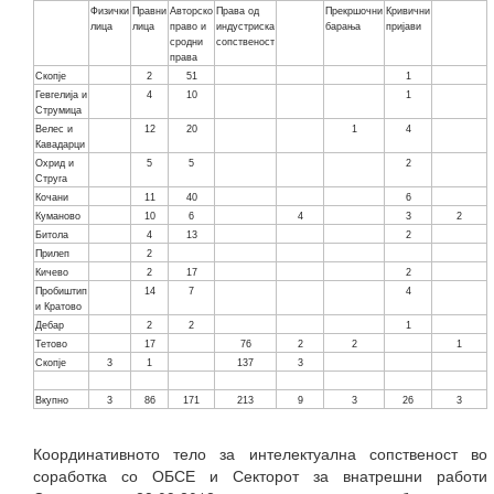
Физички
Правни
Авторско
Права од
Прекршочни
Кривични
лица
лица
право и
индустриска
барања
пријави
сродни
сопственост
права
Скопје
2
51
1
Гевгелија и
4
10
1
Струмица
Велес и
12
20
1
4
Кавадарци
Охрид и
5
5
2
Струга
Кочани
11
40
6
Куманово
10
6
4
3
2
Битола
4
13
2
Прилеп
2
Кичево
2
17
2
Пробиштип
14
7
4
и Кратово
Дебар
2
2
1
Тетово
17
76
2
2
1
Скопје
3
1
137
3
Вкупно
3
86
171
213
9
3
26
3
Координативното тело за интелектуална сопственост во
соработка со ОБСЕ и Секторот за внатрешни работи