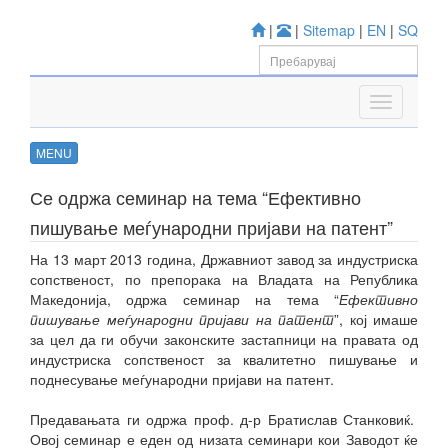
|
|
Sitemap
|
EN
|
SQ
MENU
Се одржа семинар на тема “Ефективно
пишување меѓународни пријави на патент”
На 13 март 2013 година, Државниот завод за индустриска
сопственост, по препорака на Владата на Република
Македонија, одржа семинар на тема “
Ефективно
пишување меѓународни пријави на патент
”, кој имаше
за цел да ги обучи законските застапници на правата од
индустриска сопственост за квалитетно пишување и
поднесување меѓународни пријави на патент.
Предавањата ги одржа проф. д-р Братислав Станковиќ.
Овој семинар е еден од низата семинари кои Заводот ќе