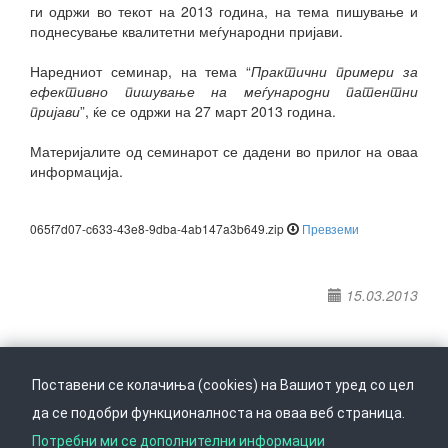
ги одржи во текот на 2013 година, на тема пишување и
поднесување квалитетни меѓународни пријави.
Наредниот семинар, на тема “
Практични примери за
ефективно пишување на меѓународни патентни
пријави
”, ќе се одржи на 27 март 2013 година.
Материјалите од семинарот се дадени во прилог на оваа
информација.
065f7d07-c633-43e8-9dba-4ab147a3b649.zip
Превземи
15.03.2013
Поставени се колачиња (cookies) на Вашиот уред со цел
да се подобри функционалноста на оваа веб страница.
Следете не на
Врати се горе
Потребни ми се дополнителни информации