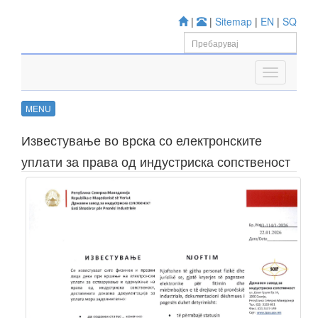
|
|
Sitemap
|
EN
|
SQ
MENU
Известување во врска со електронските
уплати за права од индустриска сопственост