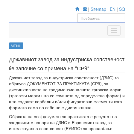
|
|
Sitemap
|
EN
|
SQ
MENU
Државниот завод за индустриска сопственост
ќе започне со примена на “СР9“
Државниот завод за индустриска сопственост (ДЗИС) го
објавува ДОКУМЕНТОТ ЗА ПРАКТИКАТА (СР9), за
дистинктивноста на тродимензионалните трговски марки
(трговски марки што се сочинети од определена форма) и
што содржат вербални и/или фигуративни елементи кога
формата сама по себе не е дистинктивна.
Објавата на овој документ за практиката е резултат на
заедничките напори на ДЗИС и Европскиот завод за
интелектуална сопственост (ЕУИПО) за пронаоѓање