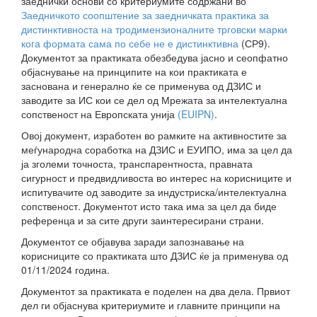
заеднички основи со критериумите содржани во
Заедничкото соопштение за заедничката практика за
дистинктивноста на тродимензионалните трговски марки
кога формата сама по себе не е дистинктивна
(СР9).
Документот за практиката обезбедува јасно и сеопфатно
објаснување на принципите на кои практиката е
заснована и генерално ќе се применува од ДЗИС и
заводите за ИС кои се дел од Мрежата за интелектуална
сопственост на Европската унија
(EUIPN)
.
Овој документ, изработен во рамките на активностите за
меѓународна соработка на ДЗИС и ЕУИПО, има за цел да
ја зголеми точноста, транспарентноста, правната
сигурност и предвидливоста во интерес на корисниците и
испитувачите од заводите за индустриска/интелектуална
сопственост. Документот исто така има за цел да биде
референца и за сите други заинтересирани страни.
Документот се објавува заради запознавање на
корисниците со практиката што ДЗИС ќе ја применува од
01/11/2024 година.
Документот за практиката е поделен на два дела. Првиот
дел ги објаснува критериумите и главните принципи на