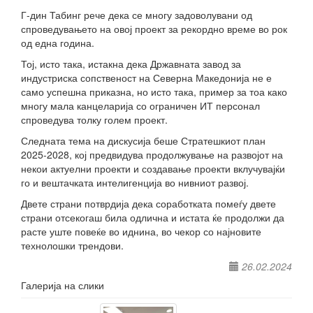
Г-дин Табинг рече дека се многу задоволувани од
спроведувањето на овој проект за рекордно време во рок
од една година.
Тој, исто така, истакна дека Државната завод за
индустриска сопственост на Северна Македонија не е
само успешна приказна, но исто така, пример за тоа како
многу мала канцеларија со ограничен ИТ персонал
спроведува толку голем проект.
Следната тема на дискусија беше Стратешкиот план
2025-2028, кој предвидува продолжување на развојот на
некои актуелни проекти и создавање проекти вклучувајќи
го и вештачката интелигенција во нивниот развој.
Двете страни потврдија дека соработката помеѓу двете
страни отсекогаш била одлична и истата ќе продолжи да
расте уште повеќе во иднина, во чекор со најновите
технолошки трендови.
26.02.2024
Галерија на слики