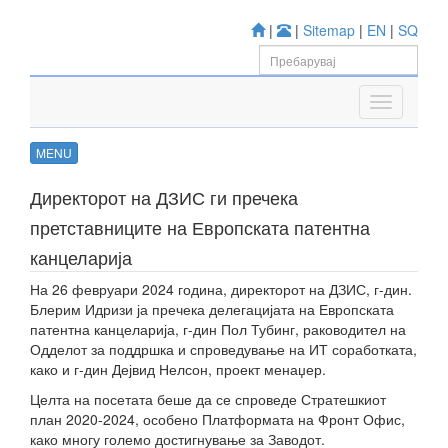
|
|
Sitemap
|
EN
|
SQ
MENU
Директорот на ДЗИС ги пречека
претставниците на Европската патентна
канцеларија
На 26 февруари 2024 година, директорот на ДЗИС, г-дин.
Блерим Идризи ја пречека делегацијата на Европската
патентна канцеларија, г-дин Пол Тубинг, раководител на
Одделот за поддршка и спроведување на ИТ соработката,
како и г-дин Дејвид Нелсон, проект менаџер.
Целта на посетата беше да се спроведе Стратешкиот
план 2020-2024, особено Платформата на Фронт Офис,
како многу големо достигнување за Заводот.