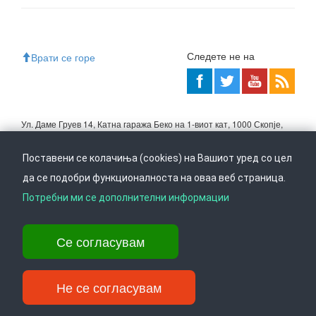
Следете не на
Врати се горе
Ул. Даме Груев 14, Катна гаража Беко на 1-виот кат, 1000 Скопје,
Тел: +389 2 3103 601 (641), Факс: +389 2 3137 149 |
info@ippo.gov.mk
Поставени се колачиња (cookies) на Вашиот уред со цел
©
2026
. ·
Privacy
·
Terms
да се подобри функционалноста на оваа веб страница.
Потребни ми се дополнителни информации
Се согласувам
Не се согласувам