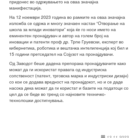
придонес во одржувањето на оваа значајна
манифестација.
На 12 ноември 2023 година во рамките на оваа значајна
изложба се одржа и многу значаен настан “Oтворање на
школа за млади иноватори” која ќе го носи името на
еминентен пронајдувач и автор на голем број на
иновации и патенти проф др. Трпе Груевски, експерт во
кибернетика, роботика и вештачка интелигенција кој бил и
15 години претседател на Сојузот на пронајдувачи.
Од Заводот беше дадена препорака пронајдувачите како
можат да ги искористат правата од индустриска
сопственост (патент, трговска марка и индустриски дизајн)
со кои се додава вредност на пронајдокот, но и се даде
насока дека можат да ги користат и базите на податоци со
цел да се биде во тренд со најновите техничко-
технолошки достигнувања.
13.11.2023