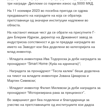
три награди- Дипломи со паричен износ од 5000 МКД.
На 11 ноември 2023 во посебна пригода се одржа
предавањето на наградите на која се обратија
претставници од значајни институции надлежни во
областа.
На настанот имаше чест да се обрати на присутните Г-
дин Блерим Идризи, директор на Државниот завод за
индустриска сопственост и да ги предаде наградите во
името на Заводот кои беа доделени во категоријата на
млад инвентор.
- Младата инвенторка Ива Тодороска ја доби наградата за
пронајдокот “Smart Home (Куќа на иднината)“;
- Наградата за пронајдокот “Тесла калем” беше доделена
на тимот на младите инвентори Јована Цикарска и
Мартин Сивевски;
- Младиот инвентор Филип Милевски ја доби наградата за
пронајдокот “Моторизирана рака за прецизност”.
Во завршниот дел беа поделени и благодарници за
учество на претставниците од институциите кои дадоа