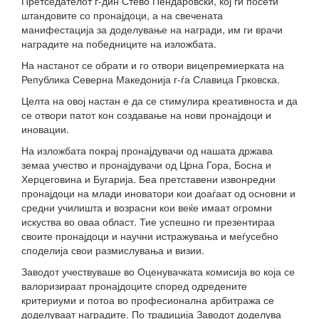
Претседателот г-дин Стево Пендаровски, кој ги посети
штандовите со пронајдоци, а на свечената
манифестација за доделување на награди, им ги врачи
наградите на победниците на изложбата.
На настанот се обрати и го отвори вицепремиерката на
Република Северна Македонија г-ѓа Славица Грковска.
Целта на овој настан е да се стимулира креативноста и да
се отвори патот кон создавање на нови пронајдоци и
иновации.
На изложбата покрај пронајдувачи од нашата држава
земаа учество и пронајдувачи од Црна Гора, Босна и
Херцеговина и Бугарија. Беа претставени извонредни
пронајдоци на млади иноватори кои доаѓаат од основни и
средни училишта и возрасни кои веќе имаат огромни
искуства во оваа област. Тие успешно ги презентираа
своите пронајдоци и научни истражувања и меѓусебно
споделија свои размислувања и визии.
Заводот учествуваше во Оценувачката комисија во која се
валоризираат пронајдоците според одредените
критериуми и потоа во професионална арбитража се
доделуваат наградите. По традиција Заводот доделува