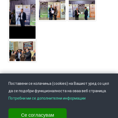
Поставени се колачиња (cookies) на Вашиот уред со цел
да се подобри функционалноста на оваа веб страница.
Следете не на
Врати се горе
Потребни ми се дополнителни информации
Се согласувам