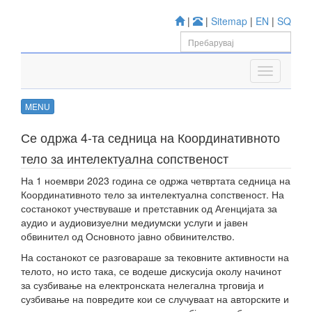
|
|
Sitemap
|
EN
|
SQ
MENU
Се одржа 4-та седница на Координативното
тело за интелектуална сопственост
На 1 ноември 2023 година се одржа четвртата седница на
Координативното тело за интелектуална сопственост. На
состанокот учествуваше и претставник од Агенцијата за
аудио и аудиовизуелни медиумски услуги и јавен
обвинител од Основното јавно обвинителство.
На состанокот се разговараше за тековните активности на
телото, но исто така, се водеше дискусија околу начинот
за сузбивање на електронската нелегална трговија и
сузбивање на повредите кои се случуваат на авторските и