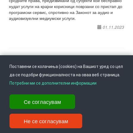
сродните права, предизвикани од субјекти кои бесправно
нудат услуги на крајни корисници поврзани со пристап до
програмски сервис, спротивно на Законот за аудио и
аудиовизуелни медиумски услуги.
01.11.2023
Поставени се колачиња (cookies) на Вашиот уред со цел
Следете не на
Врати се горе
да се подобри функционалноста на оваа веб страница.
Потребни ми се дополнителни информации
Ул. Даме Груев 14, Катна гаража Беко на 1-виот кат, 1000 Скопје,
Се согласувам
Тел: +389 2 3103 601 (641), Факс: +389 2 3137 149 |
info@ippo.gov.mk
©
2026
. ·
Privacy
·
Terms
Не се согласувам