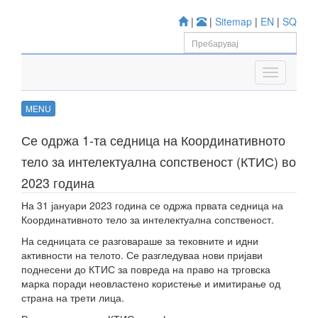
|
|
Sitemap
|
EN
|
SQ
MENU
Се одржа 1-та седница на Координативното
тело за интелектуална сопственост (КТИС) во
2023 година
На 31 јануари 2023 година се одржа првата седница на
Координативното тело за интелектуална сопственост.
На седницата се разговараше за тековните и идни
активности на телото. Се разгледуваа нови пријави
поднесени до КТИС за повреда на право на трговска
марка поради неовластено користење и имитирање од
страна на трети лица.