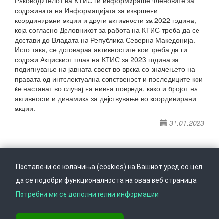
Раководителот на КТИС ги информираше членовите за
содржината на Информацијата за извршени
координирани акции и други активности за 2022 година,
која согласно Деловникот за работа на КТИС треба да се
достави до Владата на Република Северна Македонија.
Исто така, се договараа активностите кои треба да ги
содржи Акцискиот план на КТИС за 2023 година за
подигнување на јавната свест во врска со значењето на
правата од интелектуална сопственост и последиците кои
ќе настанат во случај на нивна повреда, како и бројот на
активности и динамика за дејствување во координирани
акции.
31.01.2023
Поставени се колачиња (cookies) на Вашиот уред со цел
да се подобри функционалноста на оваа веб страница.
Следете не на
Врати се горе
Потребни ми се дополнителни информации