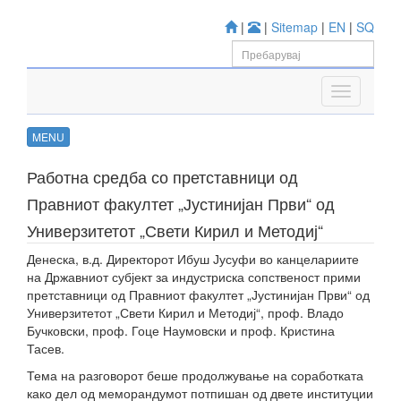
|
|
Sitemap
|
EN
|
SQ
MENU
Работна средба со претставници од
Правниот факултет „Јустинијан Први“ од
Универзитетот „Свети Кирил и Методиј“
Денеска, в.д. Директорот Ибуш Јусуфи во канцелариите
на Државниот субјект за индустриска сопственост прими
претставници од Правниот факултет „Јустинијан Први“ од
Универзитетот „Свети Кирил и Методиј“, проф. Владо
Бучковски, проф. Гоце Наумовски и проф. Кристина
Тасев.
Тема на разговорот беше продолжување на соработката
како дел од меморандумот потпишан од двете институции