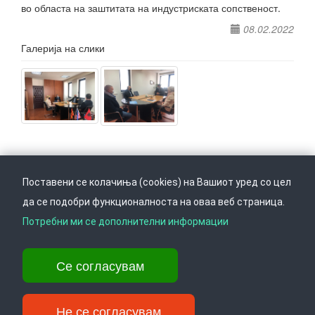
во областа на заштитата на индустриската сопственост.
08.02.2022
Галерија на слики
Поставени се колачиња (cookies) на Вашиот уред со цел
да се подобри функционалноста на оваа веб страница.
Следете не на
Врати се горе
Потребни ми се дополнителни информации
Се согласувам
Ул. Даме Груев 14, Катна гаража Беко на 1-виот кат, 1000 Скопје,
Тел: +389 2 3103 601 (641), Факс: +389 2 3137 149 |
info@ippo.gov.mk
Не се согласувам