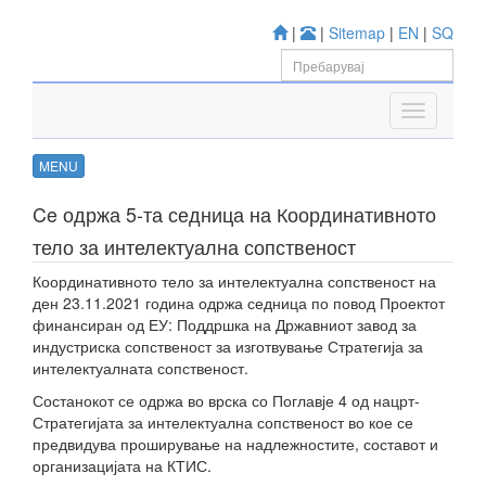
|
|
Sitemap
|
EN
|
SQ
MENU
Ce одржа 5-та седница на Координативното
тело за интелектуална сопственост
Координативното тело за интелектуална сопственост на
ден 23.11.2021 година одржа седница по повод Проектот
финансиран од ЕУ: Поддршка на Државниот завод за
индустриска сопственост за изготвување Стратегија за
интелектуалната сопственост.
Состанокот се одржа во врска со Поглавје 4 од нацрт-
Стратегијата за интелектуална сопственост во кое се
предвидува проширување на надлежностите, составот и
организацијата на КТИС.