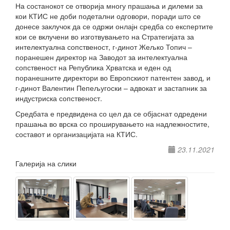
На состанокот се отворија многу прашања и дилеми за
кои КТИС не доби подетални одговори, поради што се
донесе заклучок да се одржи онлајн средба со експертите
кои се вклучени во изготвувањето на Стратегијата за
интелектуална сопственост, г-динот Жељко Топич –
поранешен директор на Заводот за интелектуална
сопственост на Република Хрватска и еден од
поранешните директори во Европскиот патентен завод, и
г-динот Валентин Пепељугоски – адвокат и застапник за
индустриска сопственост.
Средбата е предвидена со цел да се објаснат одредени
прашања во врска со проширувањето на надлежностите,
составот и организацијата на КТИС.
23.11.2021
Галерија на слики