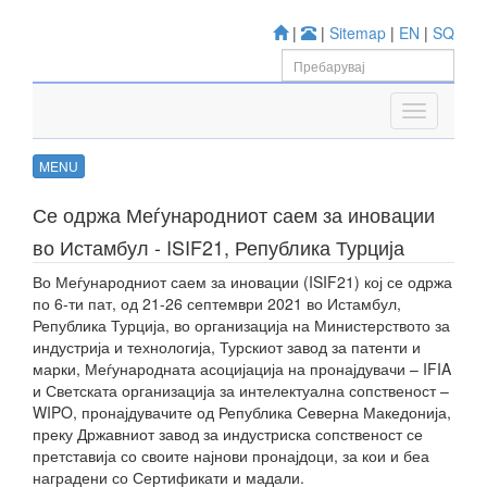
|
|
Sitemap
|
EN
|
SQ
MENU
Се одржа Меѓународниот саем за иновации
во Истамбул - ISIF21, Република Турција
Во Меѓународниот саем за иновации (ISIF21) кој се одржа
по 6-ти пат, од 21-26 септември 2021 во Истамбул,
Република Турција, во организација на Министерството за
индустрија и технологија, Турскиот завод за патенти и
марки, Меѓународната асоцијација на пронајдувачи – IFIA
и Светската организација за интелектуална сопственост –
WIPO, пронајдувачите од Република Северна Македонија,
преку Државниот завод за индустриска сопственост се
претставија со своите најнови пронајдоци, за кои и беа
наградени со Сертификати и мадали.