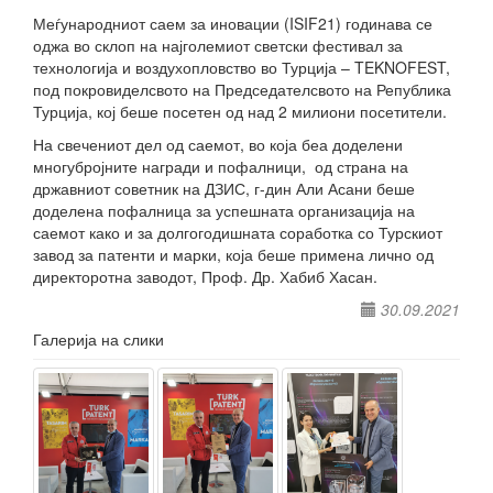
Меѓународниот саем за иновации (ISIF21) годинава се
оджа во склоп на најголемиот светски фестивал за
технологија и воздухопловство во Турција – TEKNOFEST,
под покровиделсвото на Председателсвото на Република
Турција, кој беше посетен од над 2 милиони посетители.
На свечениот дел од саемот, во која беа доделени
многубројните награди и пофалници, од страна на
државниот советник на ДЗИС, г-дин Али Асани беше
доделена пофалница за успешната организација на
саемот како и за долгогодишната соработка со Турскиот
завод за патенти и марки, која беше примена лично од
директоротна заводот, Проф. Др. Хабиб Хасан.
30.09.2021
Галерија на слики