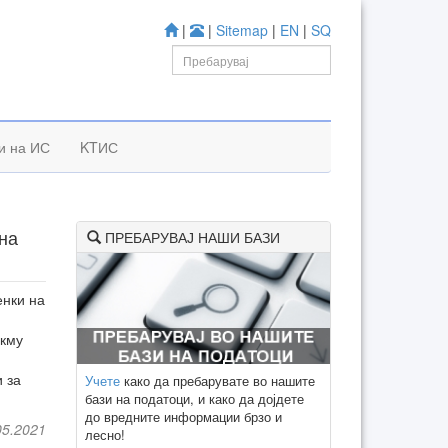
|
|
Sitemap
|
EN
|
SQ
и на ИС
KTИС
 на
ПРЕБАРУВАЈ НАШИ БАЗИ
енки на
окму
 за
Учете
како да пребарувате во нашите
бази на податоци, и како да дојдете
до вредните информации брзо и
05.2021
лесно!