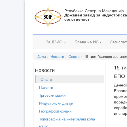
Република Северна Македонија
Државен завод за индустриск
сопственост
За ДЗИС
Права на ИС
Легислат
Дома
Новости
Општо
15-тиот Годишен состанок
15-ти
Новости
ЕПО
Општо
Денеск
Патенти
Европс
Трговски марки
промен
поради
Индустриски дизајн
сорабо
Географски ознаки
инспир
Топографија на интегрални кола
КТИС