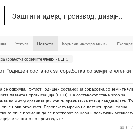
Заштити идеја, производ, дизајн...
а
ива
Услуги
Новости
Корисни информации
Експерт
 за соработка со земјите членки на ЕПО
от Годишен состанок за соработка со земјите членки
а се одржува 15-тиот Годишен состанок за соработка со земјите чл
ката патентна организација (ЕПО). На состанокот стана збор за
ите во многу организации кои ги предизвика ковид пандемијата. Т
 овие нови околности Европската мрежа на патенти гради силна
тка за овие промени да се претворат во нови и позитивни можности
ација и заштита на производите.
11.