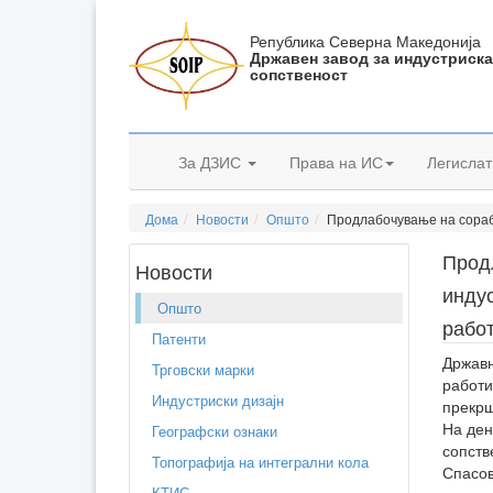
Република Северна Македонија
Државен завод за индустриск
сопственост
За ДЗИС
Права на ИС
Легислат
Дома
Новости
Општо
Продлабочување на сораб
Прод
Новости
инду
Општо
рабо
Патенти
Државн
Трговски марки
работи
Индустриски дизајн
прекрш
На ден
Географски ознаки
сопств
Топографија на интегрални кола
Спасов
КТИС