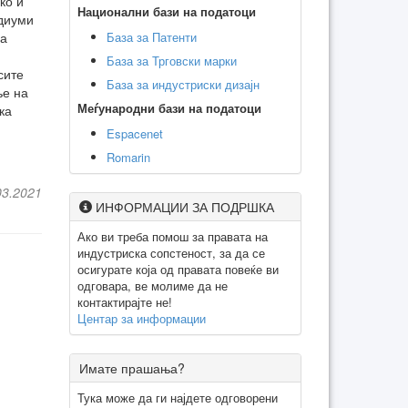
ко и
Национални бази на податоци
едиуми
База за Патенти
на
База за Трговски марки
сите
База за индустриски дизајн
ње на
Меѓународни бази на податоци
ка
Espacenet
Romarin
03.2021
ИНФОРМАЦИИ ЗА ПОДРШКА
Ако ви треба помош за правата на
индустриска сопстеност, за да се
осигурате која од правата повеќе ви
одговара, ве молиме да не
контактирајте не!
Центар за информации
Имате прашања?
Тука може да ги најдете одговорени