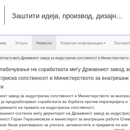
Заштити идеја, производ, дизајн...
а
ива
Услуги
Новости
Корисни информации
Експерт
отката меѓу Државниот завод за индустриска сопственсот и Министерството
лабочување на соработката меѓу Државниот завод з
стриска сопственсот и Министерството за внатрешни
ти
иот завод за индустриска сопственост и Министерството за внатр
 ја продлабочуваат соработката во борбата против пиратеријата и
увањето на правата на индустриска сопственост.
ешниот состанок меѓу директорот на Државниот завод за индустрис
еност Горан Герасимовски и министерот за внатрешни работи Оли
ски беше разговарано за улогата, активностите и пријавите по кои