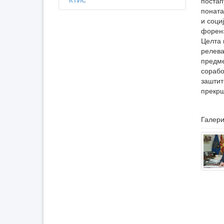
постап
поната
и соци
форенз
Целта 
релева
предме
сорабо
заштит
прекрш
Галери