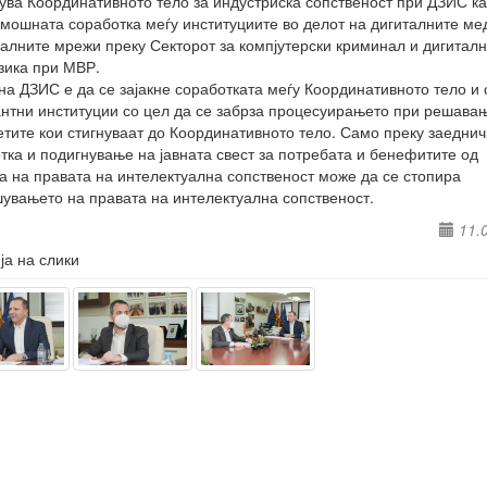
ува Координативното тело за индустриска сопственост при ДЗИС ка
мошната соработка меѓу институциите во делот на дигиталните м
јалните мрежи преку Секторот за компјутерски криминал и дигитал
ика при МВР.
на ДЗИС е да се зајакне соработката меѓу Координативното тело и 
нтни институции со цел да се забрза процесуирањето при решава
тите кои стигнуваат до Координативното тело. Само преку заеднич
тка и подигнување на јавната свест за потребата и бенефитите од
а на правата на интелектуална сопственост може да се стопира
увањето на правата на интелектуална сопственост.
11.
ја на слики