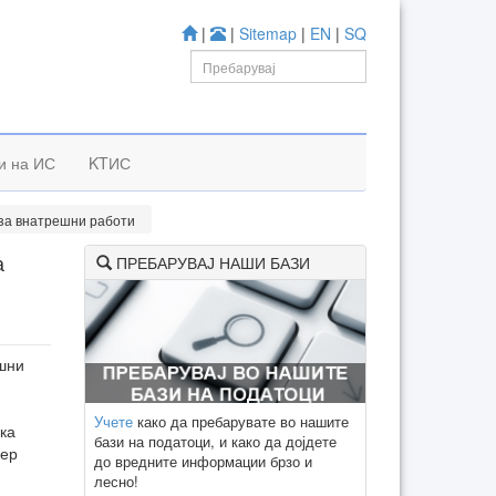
|
|
Sitemap
|
EN
|
SQ
и на ИС
KTИС
 за внатрешни работи
а
ПРЕБАРУВАЈ НАШИ БАЗИ
ешни
Учете
како да пребарувате во нашите
ка
бази на податоци, и како да дојдете
вер
до вредните информации брзо и
лесно!