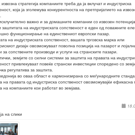
а извозна стратегија компаниите треба да ја вклучат и индустриска
еност, која ја зголемува конкурентноста на претпријатието на извоз
.
исклучително важно и за домашните компании со извозен потенциј
и заштитата на индустриската сопственост е еден од поважните ел
ешно функционирање на единствениот европски пазар.
ата на индустриската сопственост, вашата трговска марка или
рискиот дизајн овозможуваат поволна позиција на пазарот и лојалн
и за сопствените производи и услуги на странските пазари.
тички, земјите со силни системи за заштита на правата на индустри
еност привлекуваат повеќе странски инвестиции споредено со земј
чка регулатива за заштита.
едонија во оваа област е хармонизирана со меѓународните станда
а на правата од индустриска сопственост овозможувајќи ефикасна
а на компаниите кои работат во земјава.
18.
ја на слики