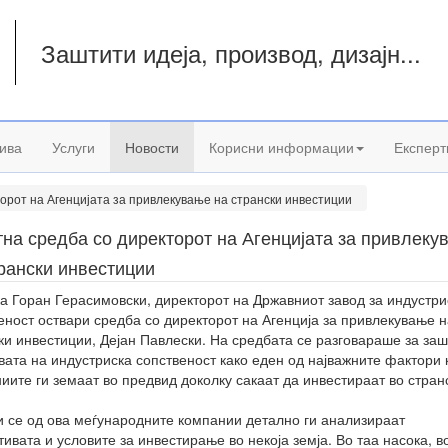
Заштити идеја, производ, дизајн...
а
ива
Услуги
Новости
Корисни информации
Експерт
орот на Агенцијата за привлекување на странски инвестиции
на средба со директорот на Агенцијата за привлеку
рански инвестиции
а Горан Герасимовски, директорот на Државниот завод за индустри
еност оствари средба со директорот на Агенција за привлекување н
ки инвестиции, Дејан Павлески. На средбата се разговараше за заш
вата на индустриска сопственост како еден од најважните фактори 
иите ги земаат во предвид доколку сакаат да инвестираат во стран
и се од ова меѓународните компании детално ги анализираат
тивата и условите за инвестирање во некоја земја. Во таа насока, в