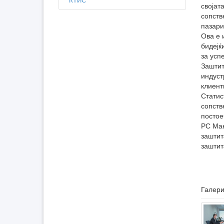
својат
сопств
пазари
Ова е 
бидејќ
за усп
Заштит
индуст
клиент
Статис
сопств
постое
РС Мак
заштит
заштит
Галери