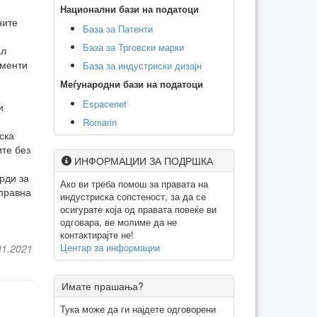
Национални бази на податоци
ните
База за Патенти
База за Трговски марки
ал
ементи
База за индустриски дизајн
Меѓународни бази на податоци
Espacenet
и
Romarin
ска
ите без
ИНФОРМАЦИИ ЗА ПОДРШКА
рди за
Ако ви треба помош за правата на
 правна
индустриска сопстеност, за да се
осигурате која од правата повеќе ви
одговара, ве молиме да не
контактирајте не!
Центар за информации
01.2021
Имате прашања?
Тука може да ги најдете одговорени