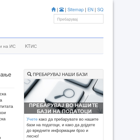
|
|
Sitemap
|
EN
|
SQ
и на ИС
KTИС
вање
ПРЕБАРУВАЈ НАШИ БАЗИ
ска
а
титата
кои
ска
Учете
како да пребарувате во нашите
бази на податоци, и како да дојдете
до вредните информации брзо и
лесно!
о