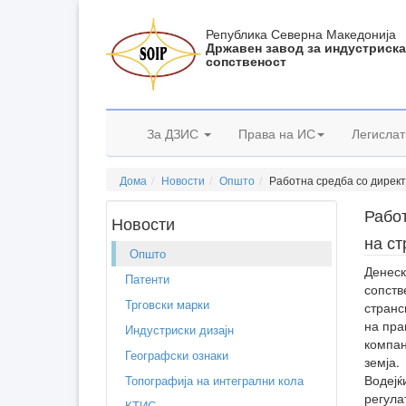
Република Северна Македонија
Државен завод за индустриск
сопственост
За ДЗИС
Права на ИС
Легислат
Дома
Новости
Општо
Работна средба со директ
Работ
Новости
на ст
Општо
Денеск
Патенти
сопств
Трговски марки
странс
на пра
Индустриски дизајн
компан
Географски ознаки
земја.
Водејќ
Топографија на интегрални кола
регула
КТИС