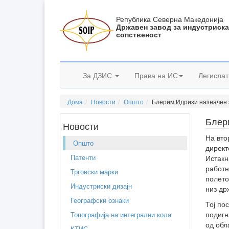
Република Северна Македонија
Државен завод за индустриск
сопственост
За ДЗИС
Права на ИС
Легислат
Дома
Новости
Општо
Блерим Идризи назначен 
Блер
Новости
На вто
Општо
директ
Патенти
Истакн
работн
Трговски марки
полето
Индустриски дизајн
низ др
Географски ознаки
Тој по
подигн
Топографија на интегрални кола
од обл
КТИС