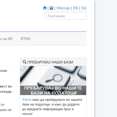
|
|
Sitemap
|
EN
|
SQ
и на ИС
KTИС
ПРЕБАРУВАЈ НАШИ БАЗИ
еник
вест во
 секаде
Учете
како да пребарувате во нашите
бази на податоци, и како да дојдете
 го
до вредните информации брзо и
 што се
лесно!