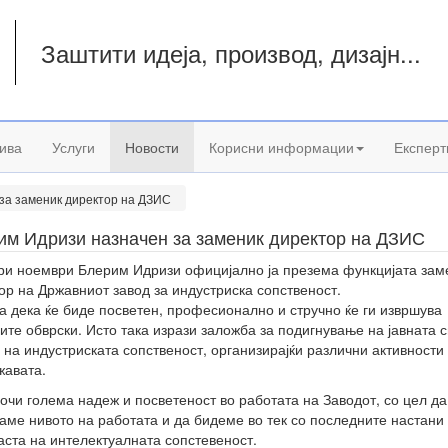
Заштити идеја, производ, дизајн...
а
ива
Услуги
Новости
Корисни информации
Експерт
за заменик директор на ДЗИС
им Идризи назначен за заменик директор на ДЗИС
ри ноември Блерим Идризи официјално ја презема функцијата зам
ор на Државниот завод за индустриска сопственост.
а дека ќе биде посветен, професионално и стручно ќе ги извршува
ите обврски. Исто така изрази заложба за подигнување на јавната с
 на индустриската сопственост, организирајќи различни активности
жавата.
сочи голема надеж и посветеност во работата на Заводот, со цел да
аме нивото на работата и да бидеме во тек со последните настани
аста на интелектуалната сопстевеност.