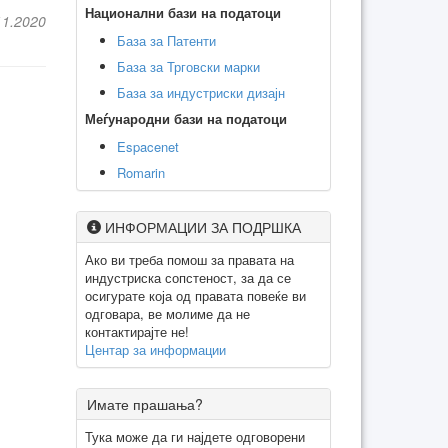
Национални бази на податоци
11.2020
База за Патенти
База за Трговски марки
База за индустриски дизајн
Меѓународни бази на податоци
Espacenet
Romarin
ИНФОРМАЦИИ ЗА ПОДРШКА
Ако ви треба помош за правата на
индустриска сопстеност, за да се
осигурате која од правата повеќе ви
одговара, ве молиме да не
контактирајте не!
Центар за информации
Имате прашања?
Тука може да ги најдете одговорени